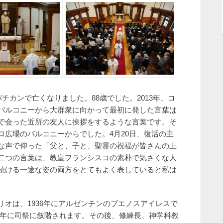
チカンで亡くなりました。88歳でした。2013年、コ
バルコニーから大群衆に向かって最初に発した言葉は
で、道で会った近所の友人に挨拶をするような言葉です。そ
広場のバルコニーからでした。4月20日、復活の主
な声で仰った「父と、子と、聖霊の祝福が皆さんの上
二つの言葉は、教皇フランシスコの素朴で気さくな人
続ける一途な姿の両方をとてもよく表していると私は
オは、1936年にアルゼンチンのブエノスアイレスで
69年に司祭に叙階されます。その後、修練長、神学科教