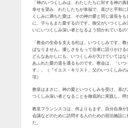
「神のいつくしみは、わたしたちに対する神の責
幸せを望み、わたしたちが幸福で、喜びと平和に
くしみに満ちた愛は、その神の愛と同じ波長をも
に、子らもまた愛するのです。御父がいつくしみ
いにいつくしみ深い者となるよう招かれているの
「教会の生命を支える柱は、いつくしみです。教
ばなりません。優しさをもって信者に語りかける
どんなあかしにも、いつくしみが欠けていてはな
あふれた愛の道を通るものです。教会は、「いつ
す」。（『イエス・キリスト、父のいつくしみのみ
項）
教皇はまさに、神の愛といつくしみを受け、喜び
つくしみ深い者となることを徹底的に実践し、呼
教皇フランシスコは、何よりもまず、自分自身が
会議などのために訪問する人のための宿泊施設に
た。