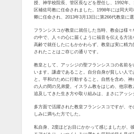
授、神学校院長、管区長などを歴任し、1992年
区補佐司教に任命されました。1998年には同大司
卿に任命され、2013年3月13日に第266代教皇
フランシスコが教皇に就任した当時、教会は様々
の中で、人々の心に届くように福音を伝える方法
高齢で就任したにもかかわらず、教皇は実に精力
されたことはご存じの通りです。
教皇として、アッシジの聖フランシスコの名前を
います。謙虚であること。自分自身が貧しい人で
と。平和のために行動すること。自然を含め、神
の人の間の兄弟愛。イスラム教をはじめ、他宗教
追及してきた生き方や取り組みは、まさにアッシ
多方面で活躍された教皇フランシスコですが、そ
しみに満ちた方でした。
私自身、2度ほどお目にかかって感じましたが、