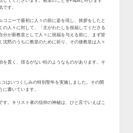
してくださいます。教皇のことをPapaと呼びます
気です。
ルコニーで最初に人々の前に姿を現し、挨拶をしたと
くの人々に対して、「主がわたしを祝福してくださる
自分が新教皇として人々に祝福を与える前に、まず皆
く沈黙のうちに教皇のために祈り、その後教皇は人々
動を貫く、揺るがない柱のようなものがあります。そ
。
シスコはいつくしみの特別聖年を実施しました。その開
うに書いています。
です。キリスト者の信仰の神秘は、ひと言でいえばこ