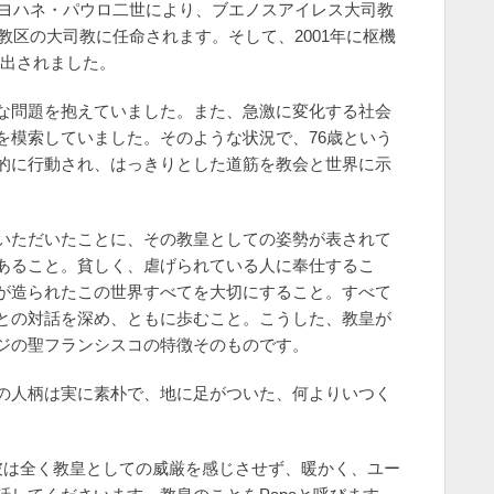
、ヨハネ・パウロ二世により、ブエノスアイレス大司教
教区の大司教に任命されます。そして、2001年に枢機
に選出されました。
な問題を抱えていました。また、急激に変化する社会
を模索していました。そのような状況で、76歳という
的に行動され、はっきりとした道筋を教会と世界に示
いただいたことに、その教皇としての姿勢が表されて
あること。貧しく、虐げられている人に奉仕するこ
が造られたこの世界すべてを大切にすること。すべて
との対話を深め、ともに歩むこと。こうした、教皇が
ジの聖フランシスコの特徴そのものです。
の人柄は実に素朴で、地に足がついた、何よりいつく
彼は全く教皇としての威厳を感じさせず、暖かく、ユー