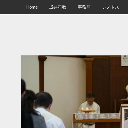
メインメニュー
コ
Home
成井司教
事務局
シノドス
ン
テ
ン
ツ
へ
ス
キ
ッ
プ