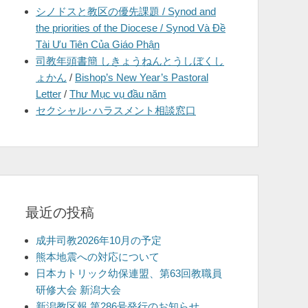
シノドスと教区の優先課題 / Synod and
を
the priorities of the Diocese / Synod Và Đề
表
Tài Ưu Tiên Của Giáo Phận
示
司教年頭書簡 しきょうねんとうしぼくし
ょかん
/
Bishop’s New Year’s Pastoral
Letter
/
Thư Mục vụ đầu năm
セクシャル･ハラスメント相談窓口
最近の投稿
成井司教2026年10月の予定
熊本地震への対応について
日本カトリック幼保連盟、第63回教職員
研修大会 新潟大会
新潟教区報 第286号発行のお知らせ