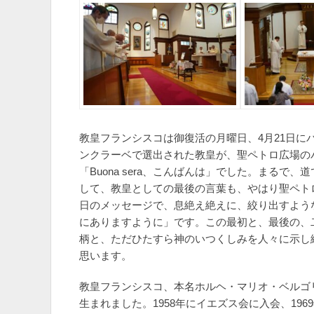
教皇フランシスコは御復活の月曜日、4月21日にバ
ンクラーベで選出された教皇が、聖ペトロ広場の
「Buona sera、こんばんは」でした。まる
して、教皇としての最後の言葉も、やはり聖ペトロ
日のメッセージで、息絶え絶えに、絞り出すよう
にありますように」です。この最初と、最後の、
柄と、ただひたすら神のいつくしみを人々に示し
思います。
教皇フランシスコ、本名ホルヘ・マリオ・ベルゴリ
生まれました。1958年にイエズス会に入会、19