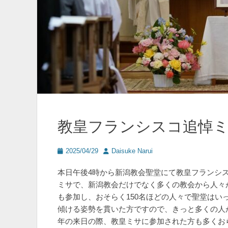
教皇フランシスコ追悼
投
投
2025/04/29
Daisuke Narui
稿
稿
日
者
本日午後4時から新潟教会聖堂にて教皇フランシ
ミサで、新潟教会だけでなく多くの教会から人々
も参加し、おそらく150名ほどの人々で聖堂はい
傾ける姿勢を貫いた方ですので、きっと多くの人が
年の来日の際、教皇ミサに参加された方も多くお