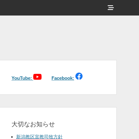
ヘ
ッ
ダ
ー
サ
イ
ド
バ
YouTube:
Facebook:
ー
コ
ン
テ
大切なお知らせ
ン
ツ
新潟教区宣教司牧方針