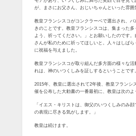
モアがあり、いつくしみに満ちた笑顔で目を見て話
が、まさにお父さん、おじいちゃんといった雰囲
教皇フランシスコがコンクラーベで選出され、バ
きのことです。教皇フランシスコは、集まった多
よう、祈ってください。」とお願いしたのです。
さんが私のために祈ってほしいと。人々はしばら
に祝福を与えました。
教皇フランシスコが取り組んだ多方面の様々な活
れは、神のいつくしみを証しするということです
2015年、教皇に選出されて2年後、教皇フラン
催を公布した大勅書の一番最初に、教皇は次のよ
「イエス・キリストは、御父のいつくしみのみ顔
の表現に尽きる気がします。」
教皇は続けます。