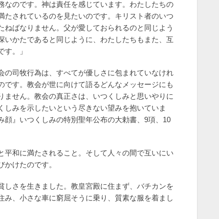
務なのです。神は責任を感じています。わたしたちの
満たされているのを見たいのです。キリスト者のいつ
たねばなりません。父が愛しておられるのと同じよう
深いかたであると同じように、わたしたちもまた、互
です。」
会の司牧行為は、すべてが優しさに包まれていなけれ
のです。教会が世に向けて語るどんなメッセージにも
りません。教会の真正さは、いつくしみと思いやりに
くしみを示したいという尽きない望みを抱いていま
顔』いつくしみの特別聖年公布の大勅書、9項、10
と平和に満たされること。そして人々の間で互いにい
びかけたのです。
貧しさを生きました。教皇宮殿に住まず、バチカンを
住み、小さな車に窮屈そうに乗り、質素な服を着まし