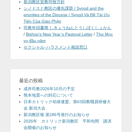
新潟教区宣教司牧方針
シノドスと教区の優先課題 / Synod and the
priorities of the Diocese / Synod Và Đề Tài Ưu
Tiên Của Giáo Phận
司教年頭書簡 しきょうねんとうしぼくしょかん
/
Bishop’s New Year’s Pastoral Letter
/
Thư Mục
vụ đầu năm
セクシャル･ハラスメント相談窓口
最近の投稿
成井司教2026年10月の予定
熊本地震への対応について
日本カトリック幼保連盟、第63回教職員研修大
会 新潟大会
新潟教区報 第286号発行のお知らせ
2026年 カトリック新潟教区 平和旬間 講演
会開催のお知らせ