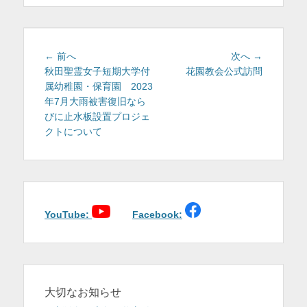
リ
ー
投
前
次
← 前へ
次へ →
稿
の
の
秋田聖霊女子短期大学付
花園教会公式訪問
投
投
属幼稚園・保育園 2023
ナ
稿:
稿:
年7月大雨被害復旧なら
ビ
びに止水板設置プロジェ
ゲ
クトについて
ー
シ
ョ
ン
YouTube:
Facebook:
大切なお知らせ