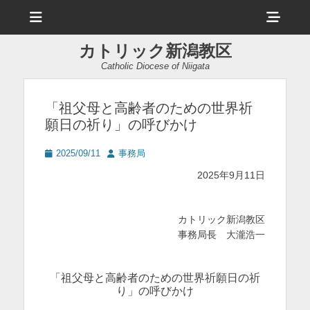
メ
ヘ
ニ
ュ
ッ
ー
カトリック新潟教区
ダ
Catholic Diocese of Niigata
ー
サ
「祖父母と高齢者のための世界祈
願日の祈り」の呼びかけ
イ
ド
投
投
2025/09/11
事務局
稿
稿
バ
2025年9月11日
日
者
ー
コ
カトリック新潟教区
事務局長 大瀧浩一
ン
テ
「祖父母と高齢者のための世界祈願日の祈
ン
り」の呼びかけ
ツ