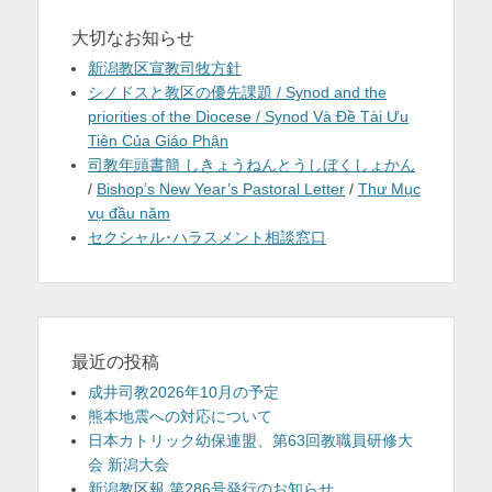
大切なお知らせ
新潟教区宣教司牧方針
シノドスと教区の優先課題 / Synod and the
priorities of the Diocese / Synod Và Đề Tài Ưu
Tiên Của Giáo Phận
司教年頭書簡 しきょうねんとうしぼくしょかん
/
Bishop’s New Year’s Pastoral Letter
/
Thư Mục
vụ đầu năm
セクシャル･ハラスメント相談窓口
最近の投稿
成井司教2026年10月の予定
熊本地震への対応について
日本カトリック幼保連盟、第63回教職員研修大
会 新潟大会
新潟教区報 第286号発行のお知らせ