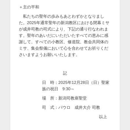
を
＋主の平和
表
私たちの聖年の歩みもあとわずかとなりまし
た。2025年通常聖年の新潟教区における閉幕ミサ
示
が成井司教の司式により、下記の通り行なわれま
す。聖年のあいだにいただいたすべての恵みに感
謝して、すべての小教区、修道院、教会共同体の
ミサ、集会祭儀において心を合わせてお祈りくだ
さいますようお願いいたします。
記
日 時：2025年12月28日（日）聖家
族の祝日 9:30～
場 所：新潟司教座聖堂
司 式：パウロ 成井大介 司教
以上