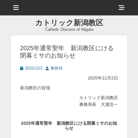
メ
ヘ
ニ
ュ
ッ
ー
カトリック新潟教区
ダ
Catholic Diocese of Niigata
ー
サ
2025年通常聖年 新潟教区にける
閉幕ミサのお知らせ
イ
ド
投
投
2025/12/2
事務局
稿
稿
バ
2025年12月2日
日
者
ー
新潟教区の皆様
コ
カトリック新潟教区
事務局長 大瀧浩一
ン
テ
2025
年通常聖年 新潟教区にける閉幕ミサのお知
ン
らせ
ツ