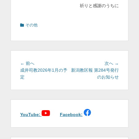
祈りと感謝のうちに
カ
その他
テ
ゴ
リ
ー
投
前
次
← 前へ
次へ →
稿
の
の
成井司教2026年1月の予
新潟教区報 第284号発行
投
投
定
のお知らせ
ナ
稿:
稿:
ビ
ゲ
ー
シ
ョ
YouTube:
Facebook:
ン