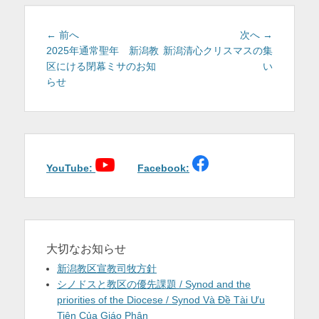
ー
を
投
前
次
← 前へ
次へ →
表
稿
の
の
2025年通常聖年 新潟教
新潟清心クリスマスの集
示
投
投
区にける閉幕ミサのお知
い
ナ
稿:
稿:
らせ
ビ
ゲ
ー
シ
ョ
YouTube:
Facebook:
ン
大切なお知らせ
新潟教区宣教司牧方針
シノドスと教区の優先課題 / Synod and the
priorities of the Diocese / Synod Và Đề Tài Ưu
Tiên Của Giáo Phận