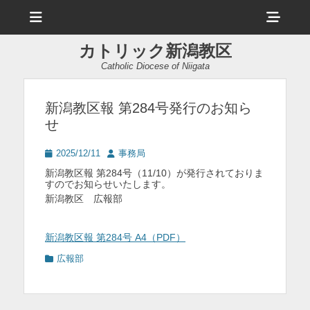
メ
ヘ
ニ
ュ
ッ
ー
カトリック新潟教区
ダ
Catholic Diocese of Niigata
ー
サ
新潟教区報 第284号発行のお知ら
せ
イ
ド
投
投
2025/12/11
事務局
稿
稿
バ
新潟教区報 第284号（11/10）が発行されておりま
日
者
すのでお知らせいたします。
ー
新潟教区 広報部
コ
ン
新潟教区報 第284号 A4（PDF）
カ
テ
広報部
テ
ン
ゴ
リ
ツ