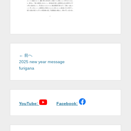
を
表
示
投
前
← 前へ
稿
の
2025 new year message
投
furigana
ナ
稿:
ビ
ゲ
ー
シ
ョ
YouTube:
Facebook:
ン