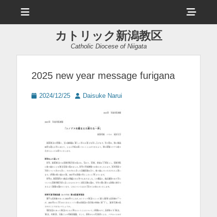
メ
ヘ
ニ
ュ
ッ
ー
カトリック新潟教区
ダ
Catholic Diocese of Niigata
ー
サ
2025 new year message furigana
イ
投
投
2024/12/25
Daisuke Narui
ド
稿
稿
日
者
バ
ー
コ
ン
テ
ン
ツ