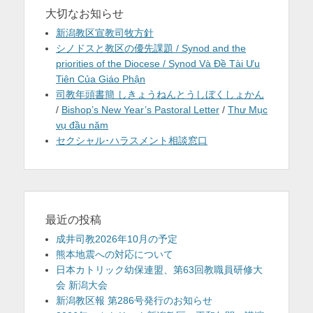
大切なお知らせ
新潟教区宣教司牧方針
シノドスと教区の優先課題 / Synod and the
priorities of the Diocese / Synod Và Đề Tài Ưu
Tiên Của Giáo Phận
司教年頭書簡 しきょうねんとうしぼくしょかん
/
Bishop’s New Year’s Pastoral Letter
/
Thư Mục
vụ đầu năm
セクシャル･ハラスメント相談窓口
最近の投稿
成井司教2026年10月の予定
熊本地震への対応について
日本カトリック幼保連盟、第63回教職員研修大
会 新潟大会
新潟教区報 第286号発行のお知らせ