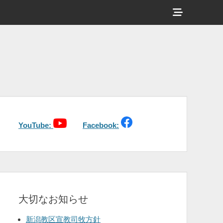
ヘ
ッ
ダ
ー
サ
イ
ド
バ
YouTube:
Facebook:
ー
コ
ン
テ
大切なお知らせ
ン
ツ
新潟教区宣教司牧方針