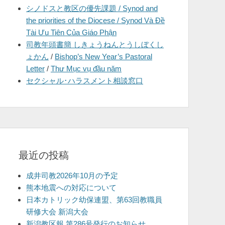
シノドスと教区の優先課題 / Synod and
を
the priorities of the Diocese / Synod Và Đề
表
Tài Ưu Tiên Của Giáo Phận
示
司教年頭書簡 しきょうねんとうしぼくし
ょかん
/
Bishop’s New Year’s Pastoral
Letter
/
Thư Mục vụ đầu năm
セクシャル･ハラスメント相談窓口
最近の投稿
成井司教2026年10月の予定
熊本地震への対応について
日本カトリック幼保連盟、第63回教職員
研修大会 新潟大会
新潟教区報 第286号発行のお知らせ