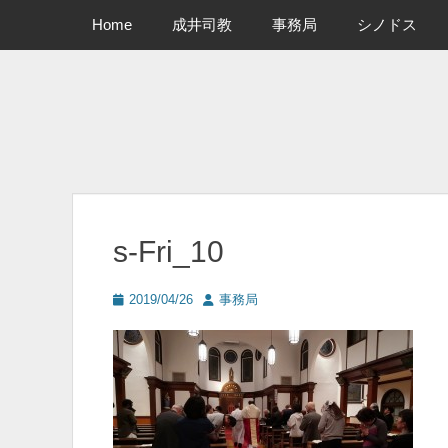
メインメニュー
コ
Home
成井司教
事務局
シノドス
ン
テ
ン
ツ
へ
ス
キ
ッ
プ
s-Fri_10
投
投
2019/04/26
事務局
稿
稿
日
者