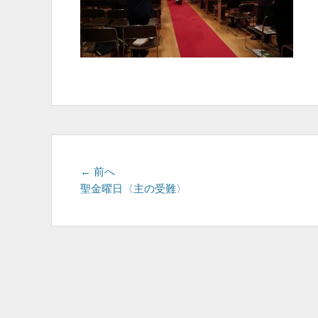
投
前
← 前へ
の
聖金曜日〈主の受難〉
稿
投
ナ
稿:
ビ
ゲ
ー
シ