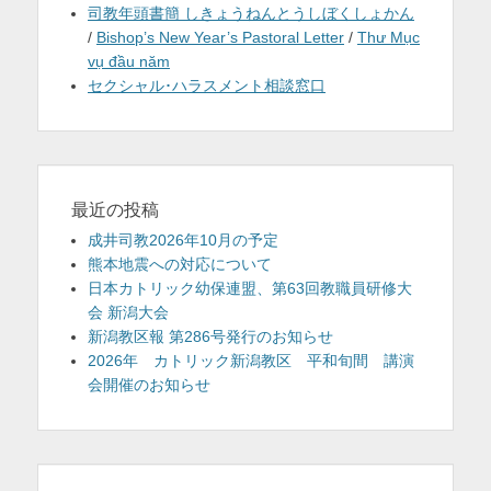
司教年頭書簡 しきょうねんとうしぼくしょかん
/
Bishop’s New Year’s Pastoral Letter
/
Thư Mục
vụ đầu năm
セクシャル･ハラスメント相談窓口
最近の投稿
成井司教2026年10月の予定
熊本地震への対応について
日本カトリック幼保連盟、第63回教職員研修大
会 新潟大会
新潟教区報 第286号発行のお知らせ
2026年 カトリック新潟教区 平和旬間 講演
会開催のお知らせ