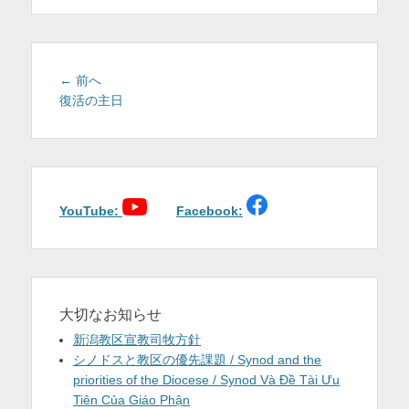
を
表
投
示
前
← 前へ
稿
の
復活の主日
投
ナ
稿:
ビ
ゲ
ー
シ
YouTube:
Facebook:
ョ
ン
大切なお知らせ
新潟教区宣教司牧方針
シノドスと教区の優先課題 / Synod and the
priorities of the Diocese / Synod Và Đề Tài Ưu
Tiên Của Giáo Phận