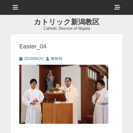
メ
ヘ
ニ
ュ
ッ
ー
カトリック新潟教区
ダ
Catholic Diocese of Niigata
ー
サ
Easter_04
イ
投
投
2019/04/26
事務局
ド
稿
稿
日
者
バ
ー
コ
ン
テ
ン
ツ