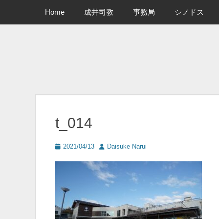
メインメニュー
コ
Home
成井司教
事務局
シノドス
ン
テ
ン
ツ
へ
ス
キ
ッ
プ
t_014
投
投
2021/04/13
Daisuke Narui
稿
稿
日
者