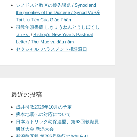
シノドスと教区の優先課題 / Synod and
を
the priorities of the Diocese / Synod Và Đề
表
Tài Ưu Tiên Của Giáo Phận
示
司教年頭書簡 しきょうねんとうしぼくし
ょかん
/
Bishop’s New Year’s Pastoral
Letter
/
Thư Mục vụ đầu năm
セクシャル･ハラスメント相談窓口
最近の投稿
成井司教2026年10月の予定
熊本地震への対応について
日本カトリック幼保連盟、第63回教職員
研修大会 新潟大会
新潟教区報 第286号発行のお知らせ