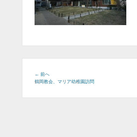
投
前
← 前へ
の
鶴岡教会、マリア幼稚園訪問
稿
投
ナ
稿:
ビ
ゲ
ー
シ