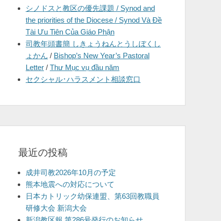
シノドスと教区の優先課題 / Synod and
を
the priorities of the Diocese / Synod Và Đề
表
Tài Ưu Tiên Của Giáo Phận
示
司教年頭書簡 しきょうねんとうしぼくし
ょかん
/
Bishop’s New Year’s Pastoral
Letter
/
Thư Mục vụ đầu năm
セクシャル･ハラスメント相談窓口
最近の投稿
成井司教2026年10月の予定
熊本地震への対応について
日本カトリック幼保連盟、第63回教職員
研修大会 新潟大会
新潟教区報 第286号発行のお知らせ