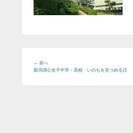
投
前
← 前へ
の
新潟清心女子中学・高校 いのちを見つめる日
稿
投
ナ
稿:
ビ
ゲ
ー
シ
ョ