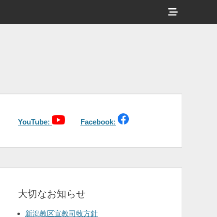
ヘ
ッ
ダ
ー
サ
イ
ド
バ
YouTube:
Facebook:
ー
コ
ン
テ
大切なお知らせ
ン
ツ
新潟教区宣教司牧方針