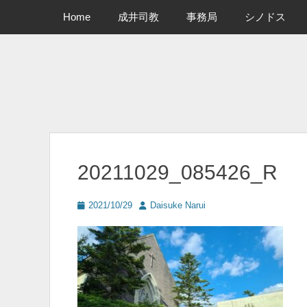
メインメニュー
コ
Home
成井司教
事務局
シノドス
ン
テ
ン
ツ
へ
ス
キ
ッ
プ
20211029_085426_R
投
投
2021/10/29
Daisuke Narui
稿
稿
日
者