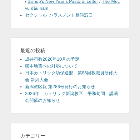
/
Bishop’s New Year’s Pastoral Letter
/
Thư Mục
vụ đầu năm
セクシャル･ハラスメント相談窓口
最近の投稿
成井司教2026年10月の予定
熊本地震への対応について
日本カトリック幼保連盟、第63回教職員研修大
会 新潟大会
新潟教区報 第286号発行のお知らせ
2026年 カトリック新潟教区 平和旬間 講演
会開催のお知らせ
カテゴリー