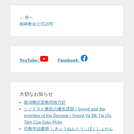
を
表
投
前
← 前へ
稿
の
柏崎教会公式訪問
示
投
ナ
稿:
ビ
ゲ
ー
シ
YouTube:
Facebook:
ョ
ン
大切なお知らせ
新潟教区宣教司牧方針
シノドスと教区の優先課題 / Synod and the
priorities of the Diocese / Synod Và Đề Tài Ưu
Tiên Của Giáo Phận
司教年頭書簡 しきょうねんとうしぼくしょかん