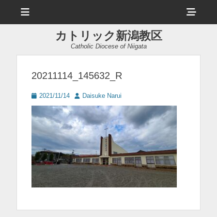
メ
ヘ
ニ
ュ
ッ
ー
カトリック新潟教区
ダ
Catholic Diocese of Niigata
ー
サ
20211114_145632_R
イ
投
投
2021/11/14
Daisuke Narui
ド
稿
稿
日
者
バ
ー
コ
ン
テ
ン
ツ