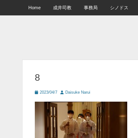
メインメニュー
コ
Home
成井司教
事務局
シノドス
ン
テ
ン
ツ
へ
ス
キ
ッ
プ
8
投
投
2023/04/7
Daisuke Narui
稿
稿
日
者