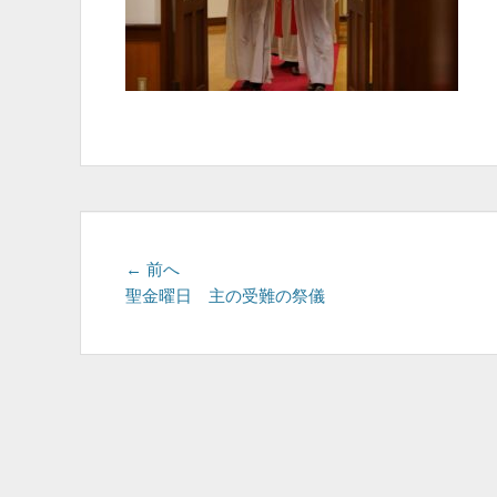
投
前
← 前へ
の
聖金曜日 主の受難の祭儀
稿
投
ナ
稿:
ビ
ゲ
ー
シ