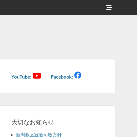
ヘ
ッ
ダ
ー
サ
イ
ド
バ
YouTube:
Facebook:
ー
コ
ン
テ
大切なお知らせ
ン
ツ
新潟教区宣教司牧方針