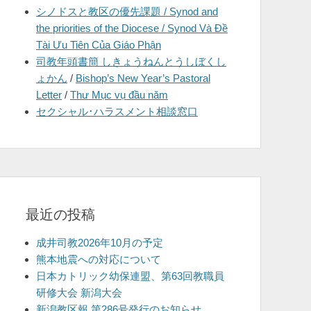
シノドスと教区の優先課題 / Synod and
を
the priorities of the Diocese / Synod Và Đề
表
Tài Ưu Tiên Của Giáo Phận
示
司教年頭書簡 しきょうねんとうしぼくし
ょかん
/
Bishop’s New Year’s Pastoral
Letter
/
Thư Mục vụ đầu năm
セクシャル･ハラスメント相談窓口
最近の投稿
成井司教2026年10月の予定
熊本地震への対応について
日本カトリック幼保連盟、第63回教職員
研修大会 新潟大会
新潟教区報 第286号発行のお知らせ