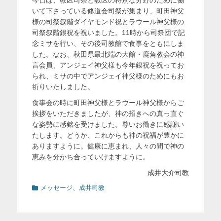
日
者
を
いて下さっている修道会司祭が集まり、町田神父
様の司祭叙階ダイヤモンド祝とラウール神父様の
表
司祭叙階銀祝を祝いました。11時から司祭団で記
示
念ミサを行い、その後司教館で食事をともにしま
した。なお、秋田県最北端の大館・鹿角教会の神
言会員、アンジェイ神父様も今年銀祝を祝ってお
られ、ミサの中でアンジェイ神父様のためにもお
祈りいたしました。
食事会の時に町田神父様とラウール神父様からご
挨拶をいただきましたが、神の招きへの真っ直ぐ
な姿勢に感銘を受けました。尊いお働きに感謝い
たします。どうか、これからも神の祝福が豊かに
ありますように。健康に恵まれ、人々の間で神の
恵みを分かち合っていけますように。
成井大介司教
カ
メッセージ
、
成井司教
テ
ゴ
リ