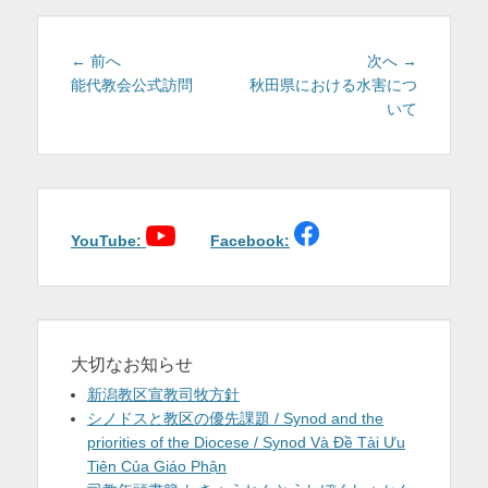
ー
投
前
次
← 前へ
次へ →
稿
の
の
能代教会公式訪問
秋田県における水害につ
投
投
いて
ナ
稿:
稿:
ビ
ゲ
ー
シ
ョ
YouTube:
Facebook:
ン
大切なお知らせ
新潟教区宣教司牧方針
シノドスと教区の優先課題 / Synod and the
priorities of the Diocese / Synod Và Đề Tài Ưu
Tiên Của Giáo Phận