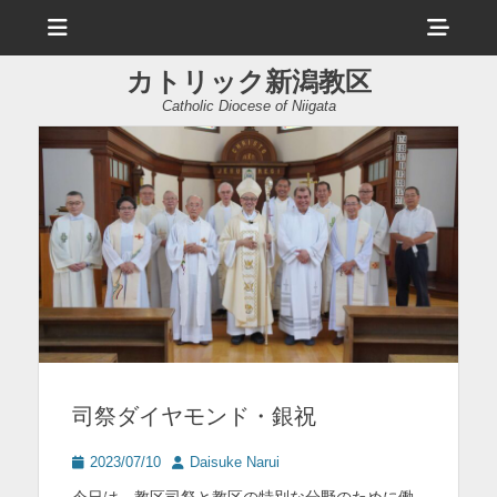
メ
ヘ
ニ
ュ
ッ
ー
カトリック新潟教区
ダ
Catholic Diocese of Niigata
ー
サ
イ
ド
バ
ー
コ
ン
司祭ダイヤモンド・銀祝
テ
ン
投
投
2023/07/10
Daisuke Narui
稿
稿
ツ
今日は、教区司祭と教区の特別な分野のために働