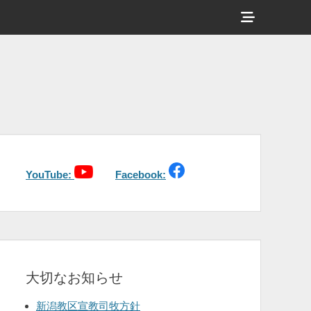
ヘ
ッ
ダ
ー
サ
イ
ド
バ
YouTube:
Facebook:
ー
コ
ン
テ
大切なお知らせ
ン
ツ
新潟教区宣教司牧方針