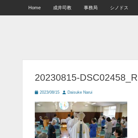
メインメニュー
コ
Home
成井司教
事務局
シノドス
ン
テ
ン
ツ
へ
ス
キ
ッ
プ
20230815-DSC02458_R
投
投
2023/08/15
Daisuke Narui
稿
稿
日
者