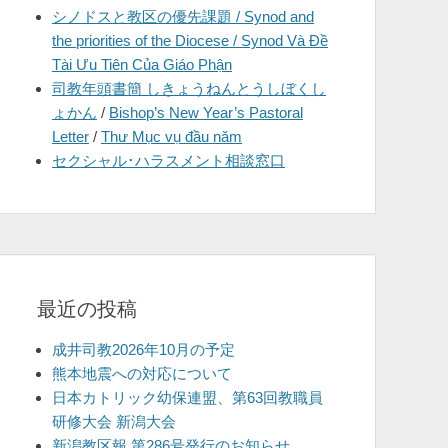
シノドスと教区の優先課題 / Synod and
を
the priorities of the Diocese / Synod Và Đề
表
Tài Ưu Tiên Của Giáo Phận
示
司教年頭書簡 しきょうねんとうしぼくし
ょかん
/
Bishop’s New Year’s Pastoral
Letter
/
Thư Mục vụ đầu năm
セクシャル･ハラスメント相談窓口
最近の投稿
成井司教2026年10月の予定
熊本地震への対応について
日本カトリック幼保連盟、第63回教職員
研修大会 新潟大会
新潟教区報 第286号発行のお知らせ