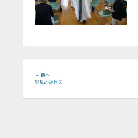
投
前
← 前へ
の
聖母の被昇天
稿
投
ナ
稿:
ビ
ゲ
ー
シ