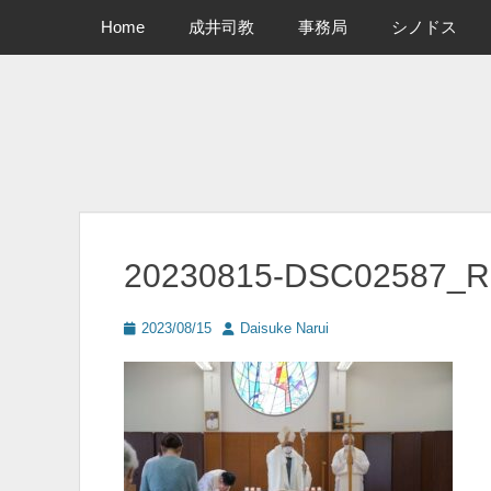
メインメニュー
コ
Home
成井司教
事務局
シノドス
ン
テ
ン
ツ
へ
ス
キ
ッ
プ
20230815-DSC02587_R
投
投
2023/08/15
Daisuke Narui
稿
稿
日
者