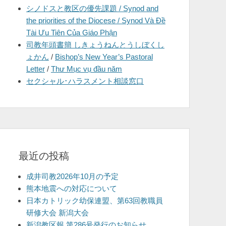
シノドスと教区の優先課題 / Synod and
を
the priorities of the Diocese / Synod Và Đề
表
Tài Ưu Tiên Của Giáo Phận
示
司教年頭書簡 しきょうねんとうしぼくし
ょかん
/
Bishop’s New Year’s Pastoral
Letter
/
Thư Mục vụ đầu năm
セクシャル･ハラスメント相談窓口
最近の投稿
成井司教2026年10月の予定
熊本地震への対応について
日本カトリック幼保連盟、第63回教職員
研修大会 新潟大会
新潟教区報 第286号発行のお知らせ