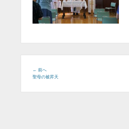
投
前
← 前へ
の
聖母の被昇天
稿
投
ナ
稿:
ビ
ゲ
ー
シ