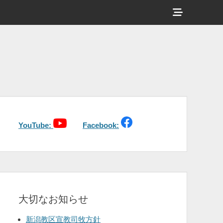
ヘ
ッ
ダ
ー
サ
イ
ド
バ
YouTube:
Facebook:
ー
コ
ン
テ
大切なお知らせ
ン
ツ
新潟教区宣教司牧方針