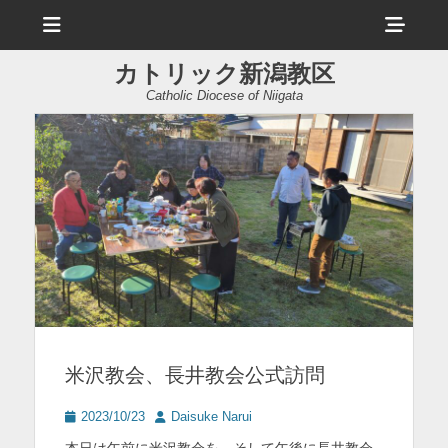
メ
ヘ
ニ
ュ
ッ
ー
カトリック新潟教区
ダ
Catholic Diocese of Niigata
ー
サ
イ
ド
バ
ー
コ
ン
米沢教会、長井教会公式訪問
テ
ン
投
投
2023/10/23
Daisuke Narui
稿
稿
ツ
本日は午前に米沢教会を、そして午後に長井教会