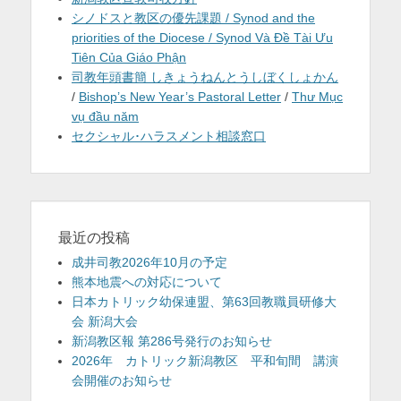
シノドスと教区の優先課題 / Synod and the
priorities of the Diocese / Synod Và Đề Tài Ưu
Tiên Của Giáo Phận
司教年頭書簡 しきょうねんとうしぼくしょかん
/
Bishop’s New Year’s Pastoral Letter
/
Thư Mục
vụ đầu năm
セクシャル･ハラスメント相談窓口
最近の投稿
成井司教2026年10月の予定
熊本地震への対応について
日本カトリック幼保連盟、第63回教職員研修大
会 新潟大会
新潟教区報 第286号発行のお知らせ
2026年 カトリック新潟教区 平和旬間 講演
会開催のお知らせ