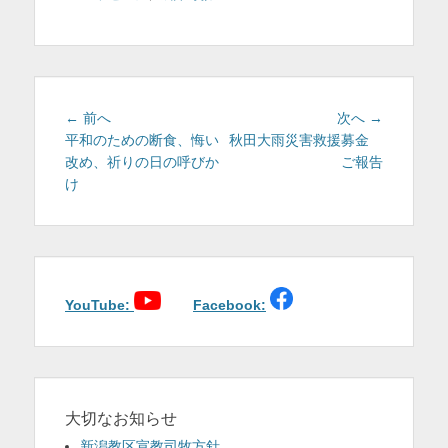
テ
ゴ
リ
ー
投
前
次
← 前へ
次へ →
稿
の
の
平和のための断食、悔い
秋田大雨災害救援募金
投
投
改め、祈りの日の呼びか
ご報告
ナ
稿:
稿:
け
ビ
ゲ
ー
シ
ョ
YouTube:
Facebook:
ン
大切なお知らせ
新潟教区宣教司牧方針