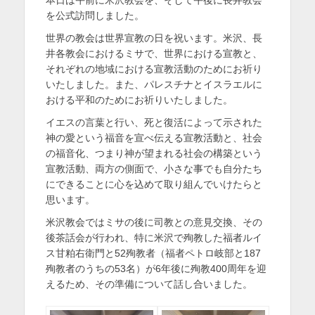
日
者
を
を公式訪問しました。
表
世界の教会は世界宣教の日を祝います。米沢、長
井各教会におけるミサで、世界における宣教と、
示
それぞれの地域における宣教活動のためにお祈り
いたしました。また、パレスチナとイスラエルに
おける平和のためにお祈りいたしました。
イエスの言葉と行い、死と復活によって示された
神の愛という福音を宣べ伝える宣教活動と、社会
の福音化、つまり神が望まれる社会の構築という
宣教活動、両方の側面で、小さな事でも自分たち
にできることに心を込めて取り組んでいけたらと
思います。
米沢教会ではミサの後に司教との意見交換、その
後茶話会が行われ、特に米沢で殉教した福者ルイ
ス甘粕右衛門と52殉教者（福者ペトロ岐部と187
殉教者のうちの53名）が6年後に殉教400周年を迎
えるため、その準備について話し合いました。