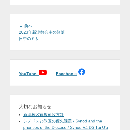
を
表
示
投
前
← 前へ
稿
の
2023年新潟教会主の降誕
投
日中のミサ
ナ
稿:
ビ
ゲ
ー
シ
ョ
YouTube:
Facebook:
ン
大切なお知らせ
新潟教区宣教司牧方針
シノドスと教区の優先課題 / Synod and the
priorities of the Diocese / Synod Và Đề Tài Ưu