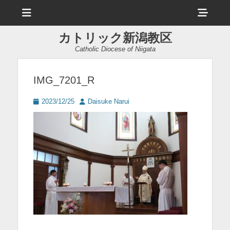
メ
ヘ
ニ
ュ
ッ
ー
カトリック新潟教区
ダ
Catholic Diocese of Niigata
ー
サ
IMG_7201_R
イ
投
投
2023/12/25
Daisuke Narui
ド
稿
稿
日
者
バ
ー
コ
ン
テ
ン
ツ