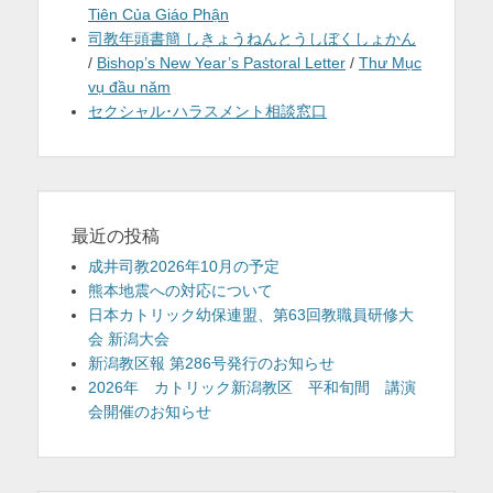
Tiên Của Giáo Phận
司教年頭書簡 しきょうねんとうしぼくしょかん
/
Bishop’s New Year’s Pastoral Letter
/
Thư Mục
vụ đầu năm
セクシャル･ハラスメント相談窓口
最近の投稿
成井司教2026年10月の予定
熊本地震への対応について
日本カトリック幼保連盟、第63回教職員研修大
会 新潟大会
新潟教区報 第286号発行のお知らせ
2026年 カトリック新潟教区 平和旬間 講演
会開催のお知らせ