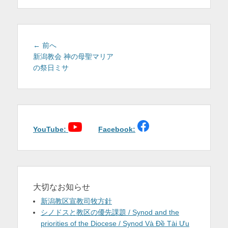
を
表
示
投
前
← 前へ
稿
の
新潟教会 神の母聖マリア
投
の祭日ミサ
ナ
稿:
ビ
ゲ
ー
シ
ョ
YouTube:
Facebook:
ン
大切なお知らせ
新潟教区宣教司牧方針
シノドスと教区の優先課題 / Synod and the
priorities of the Diocese / Synod Và Đề Tài Ưu