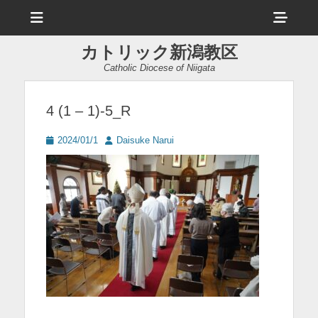
メ
ヘ
ニ
ュ
ッ
ー
カトリック新潟教区
ダ
Catholic Diocese of Niigata
ー
サ
4 (1 – 1)-5_R
イ
投
投
2024/01/1
Daisuke Narui
ド
稿
稿
日
者
バ
ー
コ
ン
テ
ン
ツ