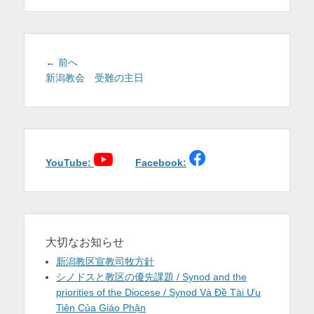
を
表
示
投
前
← 前へ
稿
の
新潟教会 受難の主日
投
ナ
稿:
ビ
ゲ
ー
シ
YouTube:
Facebook:
ョ
ン
大切なお知らせ
新潟教区宣教司牧方針
シノドスと教区の優先課題 / Synod and the
priorities of the Diocese / Synod Và Đề Tài Ưu
Tiên Của Giáo Phận