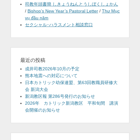
司教年頭書簡 しきょうねんとうしぼくしょかん
/
Bishop’s New Year’s Pastoral Letter
/
Thư Mục
vụ đầu năm
セクシャル･ハラスメント相談窓口
最近の投稿
成井司教2026年10月の予定
熊本地震への対応について
日本カトリック幼保連盟、第63回教職員研修大
会 新潟大会
新潟教区報 第286号発行のお知らせ
2026年 カトリック新潟教区 平和旬間 講演
会開催のお知らせ