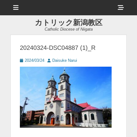
メ
ヘ
ニ
ュ
ッ
ー
カトリック新潟教区
ダ
Catholic Diocese of Niigata
ー
サ
20240324-DSC04887 (1)_R
イ
投
投
2024/03/24
Daisuke Narui
ド
稿
稿
日
者
バ
ー
コ
ン
テ
ン
ツ