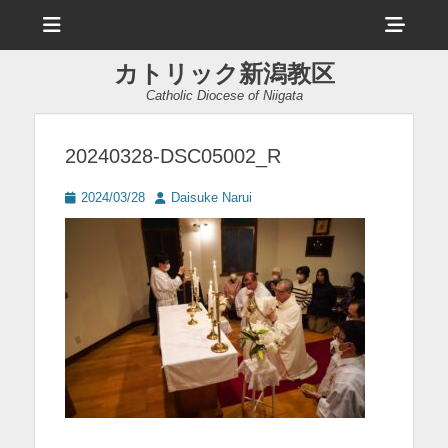
メ
ヘ
ニ
ュ
ッ
ー
カトリック新潟教区
ダ
Catholic Diocese of Niigata
ー
サ
20240328-DSC05002_R
イ
投
投
2024/03/28
Daisuke Narui
ド
稿
稿
日
者
バ
ー
コ
ン
テ
ン
ツ