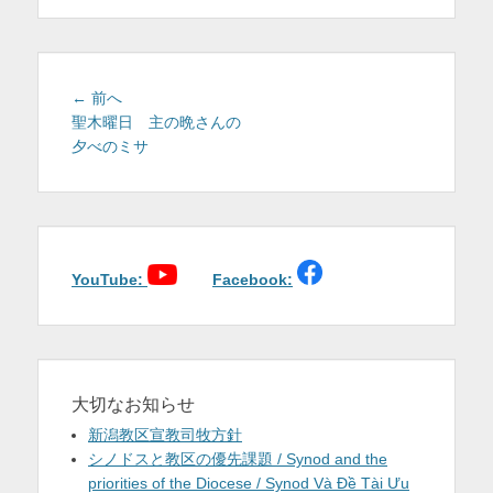
を
表
示
投
前
← 前へ
稿
の
聖木曜日 主の晩さんの
投
夕べのミサ
ナ
稿:
ビ
ゲ
ー
シ
ョ
YouTube:
Facebook:
ン
大切なお知らせ
新潟教区宣教司牧方針
シノドスと教区の優先課題 / Synod and the
priorities of the Diocese / Synod Và Đề Tài Ưu