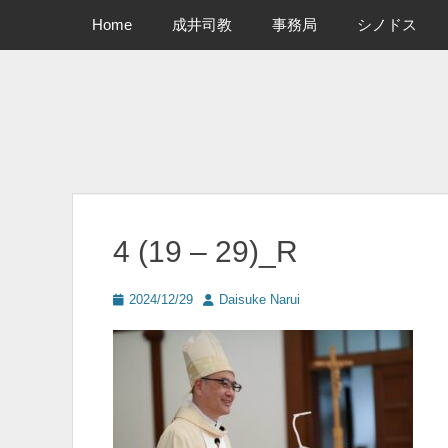
メインメニュー
コ
Home
成井司教
事務局
シノドス
ン
テ
ン
ツ
へ
ス
キ
ッ
プ
4 (19 – 29)_R
投
投
2024/12/29
Daisuke Narui
稿
稿
日
者