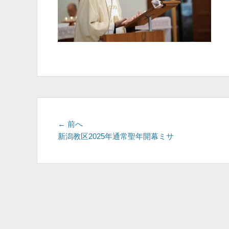
投
前
← 前へ
の
新潟教区2025年通常聖年開幕ミサ
稿
投
ナ
稿:
ビ
ゲ
ー
シ