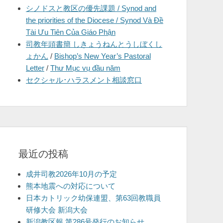
シノドスと教区の優先課題 / Synod and
を
the priorities of the Diocese / Synod Và Đề
表
Tài Ưu Tiên Của Giáo Phận
示
司教年頭書簡 しきょうねんとうしぼくし
ょかん
/
Bishop’s New Year’s Pastoral
Letter
/
Thư Mục vụ đầu năm
セクシャル･ハラスメント相談窓口
最近の投稿
成井司教2026年10月の予定
熊本地震への対応について
日本カトリック幼保連盟、第63回教職員
研修大会 新潟大会
新潟教区報 第286号発行のお知らせ