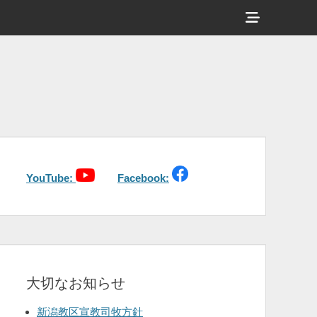
ヘ
ッ
ダ
ー
サ
イ
ド
バ
YouTube:
Facebook:
ー
コ
ン
テ
大切なお知らせ
ン
ツ
新潟教区宣教司牧方針