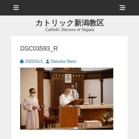
メ
ヘ
ニ
ュ
ッ
ー
カトリック新潟教区
ダ
Catholic Diocese of Niigata
ー
サ
DSC03593_R
イ
投
投
2025/01/1
Daisuke Narui
ド
稿
稿
日
者
バ
ー
コ
ン
テ
ン
ツ