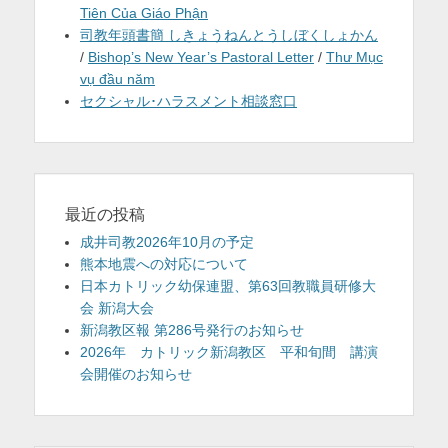
Tiên Của Giáo Phận
司教年頭書簡 しきょうねんとうしぼくしょかん
/
Bishop’s New Year’s Pastoral Letter
/
Thư Mục
vụ đầu năm
セクシャル･ハラスメント相談窓口
最近の投稿
成井司教2026年10月の予定
熊本地震への対応について
日本カトリック幼保連盟、第63回教職員研修大
会 新潟大会
新潟教区報 第286号発行のお知らせ
2026年 カトリック新潟教区 平和旬間 講演
会開催のお知らせ