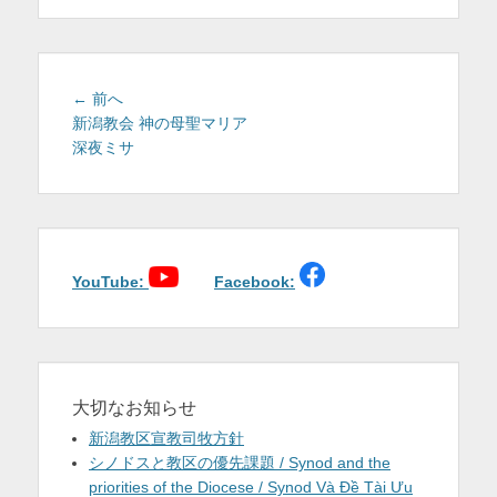
を
表
示
投
前
← 前へ
稿
の
新潟教会 神の母聖マリア
投
深夜ミサ
ナ
稿:
ビ
ゲ
ー
シ
ョ
YouTube:
Facebook:
ン
大切なお知らせ
新潟教区宣教司牧方針
シノドスと教区の優先課題 / Synod and the
priorities of the Diocese / Synod Và Đề Tài Ưu