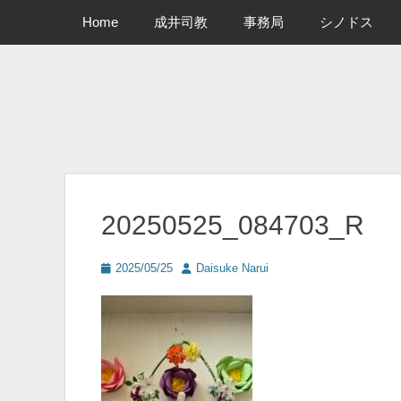
メインメニュー
コ
Home
成井司教
事務局
シノドス
ン
テ
ン
ツ
へ
ス
キ
ッ
プ
20250525_084703_R
投
投
2025/05/25
Daisuke Narui
稿
稿
日
者