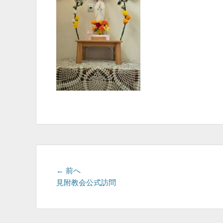
投
前
← 前へ
の
見附教会公式訪問
稿
投
ナ
稿:
ビ