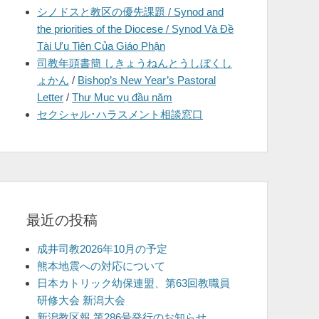
シノドスと教区の優先課題 / Synod and
を
the priorities of the Diocese / Synod Và Đề
表
Tài Ưu Tiên Của Giáo Phận
示
司教年頭書簡 しきょうねんとうしぼくし
ょかん
/
Bishop’s New Year’s Pastoral
Letter
/
Thư Mục vụ đầu năm
セクシャル･ハラスメント相談窓口
最近の投稿
成井司教2026年10月の予定
熊本地震への対応について
日本カトリック幼保連盟、第63回教職員
研修大会 新潟大会
新潟教区報 第286号発行のお知らせ