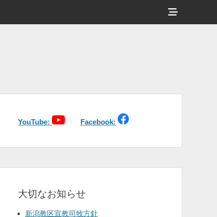
ヘ
ッ
ダ
ー
サ
イ
ド
バ
YouTube:
Facebook:
ー
コ
ン
テ
大切なお知らせ
ン
ツ
新潟教区宣教司牧方針