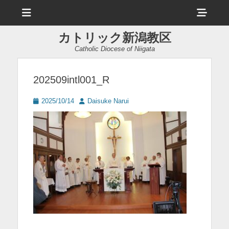
メ
ヘ
ニ
ュ
ッ
ー
カトリック新潟教区
ダ
Catholic Diocese of Niigata
ー
サ
202509intl001_R
イ
投
投
2025/10/14
Daisuke Narui
ド
稿
稿
日
者
バ
ー
コ
ン
テ
ン
ツ