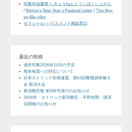
司教年頭書簡 しきょうねんとうしぼくしょかん
/
Bishop’s New Year’s Pastoral Letter
/
Thư Mục
vụ đầu năm
セクシャル･ハラスメント相談窓口
最近の投稿
成井司教2026年10月の予定
熊本地震への対応について
日本カトリック幼保連盟、第63回教職員研修大
会 新潟大会
新潟教区報 第286号発行のお知らせ
2026年 カトリック新潟教区 平和旬間 講演
会開催のお知らせ