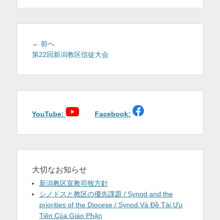
を
表
示
投
前
← 前へ
稿
の
第22回新潟教区信徒大会
投
ナ
稿:
ビ
ゲ
ー
シ
YouTube:
Facebook:
ョ
ン
大切なお知らせ
新潟教区宣教司牧方針
シノドスと教区の優先課題 / Synod and the
priorities of the Diocese / Synod Và Đề Tài Ưu
Tiên Của Giáo Phận