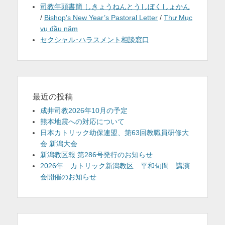
司教年頭書簡 しきょうねんとうしぼくしょかん
/
Bishop’s New Year’s Pastoral Letter
/
Thư Mục
vụ đầu năm
セクシャル･ハラスメント相談窓口
最近の投稿
成井司教2026年10月の予定
熊本地震への対応について
日本カトリック幼保連盟、第63回教職員研修大
会 新潟大会
新潟教区報 第286号発行のお知らせ
2026年 カトリック新潟教区 平和旬間 講演
会開催のお知らせ