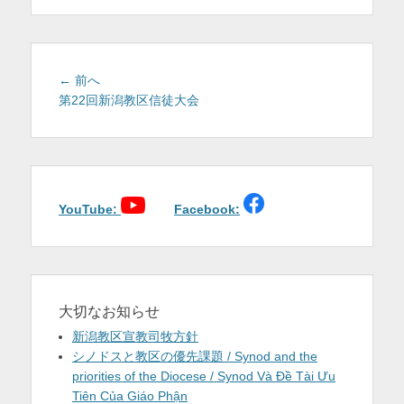
を
表
示
投
前
← 前へ
稿
の
第22回新潟教区信徒大会
投
ナ
稿:
ビ
ゲ
ー
シ
YouTube:
Facebook:
ョ
ン
大切なお知らせ
新潟教区宣教司牧方針
シノドスと教区の優先課題 / Synod and the
priorities of the Diocese / Synod Và Đề Tài Ưu
Tiên Của Giáo Phận