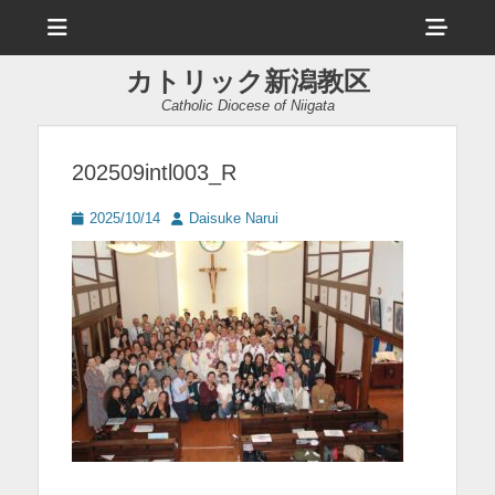
メ
ヘ
ニ
ュ
ッ
ー
カトリック新潟教区
ダ
Catholic Diocese of Niigata
ー
サ
202509intl003_R
イ
投
投
2025/10/14
Daisuke Narui
ド
稿
稿
日
者
バ
ー
コ
ン
テ
ン
ツ