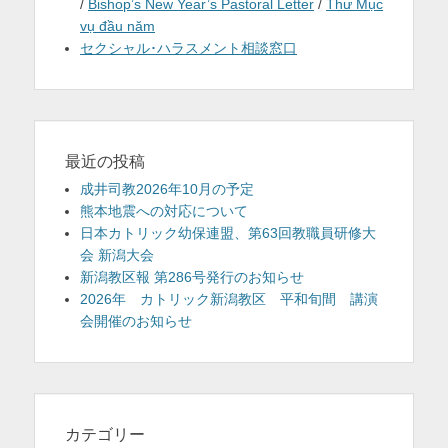
/
Bishop’s New Year’s Pastoral Letter
/
Thư Mục
vụ đầu năm
セクシャル･ハラスメント相談窓口
最近の投稿
成井司教2026年10月の予定
熊本地震への対応について
日本カトリック幼保連盟、第63回教職員研修大
会 新潟大会
新潟教区報 第286号発行のお知らせ
2026年 カトリック新潟教区 平和旬間 講演
会開催のお知らせ
カテゴリー