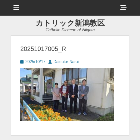
メ
ヘ
ニ
ュ
ッ
ー
カトリック新潟教区
ダ
Catholic Diocese of Niigata
ー
サ
20251017005_R
イ
投
投
2025/10/17
Daisuke Narui
ド
稿
稿
日
者
バ
ー
コ
ン
テ
ン
ツ