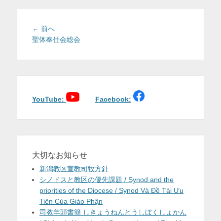
を
表
投
前
← 前へ
稿
の
聖体奉仕会総会
示
投
ナ
稿:
ビ
ゲ
ー
シ
YouTube:
Facebook:
ョ
ン
大切なお知らせ
新潟教区宣教司牧方針
シノドスと教区の優先課題 / Synod and the
priorities of the Diocese / Synod Và Đề Tài Ưu
Tiên Của Giáo Phận
司教年頭書簡 しきょうねんとうしぼくしょかん