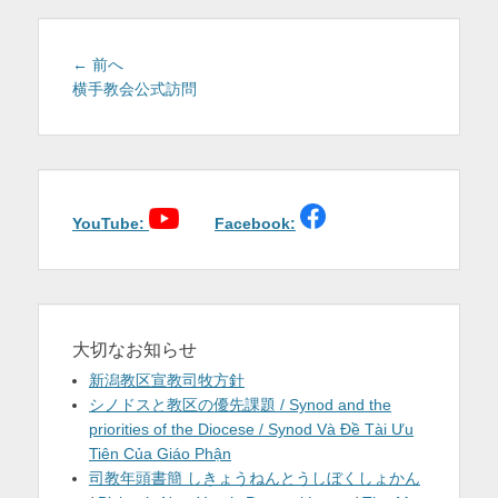
を
表
投
前
← 前へ
稿
の
横手教会公式訪問
示
投
ナ
稿:
ビ
ゲ
ー
シ
YouTube:
Facebook:
ョ
ン
大切なお知らせ
新潟教区宣教司牧方針
シノドスと教区の優先課題 / Synod and the
priorities of the Diocese / Synod Và Đề Tài Ưu
Tiên Của Giáo Phận
司教年頭書簡 しきょうねんとうしぼくしょかん