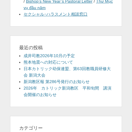
/
Bishop’s New Year’s Pastoral Letter
/
Thư Mục
vụ đầu năm
セクシャル･ハラスメント相談窓口
最近の投稿
成井司教2026年10月の予定
熊本地震への対応について
日本カトリック幼保連盟、第63回教職員研修大
会 新潟大会
新潟教区報 第286号発行のお知らせ
2026年 カトリック新潟教区 平和旬間 講演
会開催のお知らせ
カテゴリー