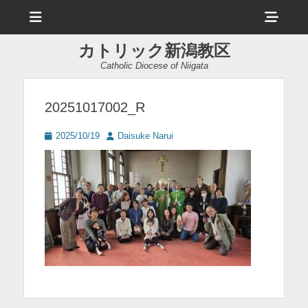
メ
ヘ
ニ
ュ
ッ
ー
カトリック新潟教区
ダ
Catholic Diocese of Niigata
ー
サ
20251017002_R
イ
投
投
2025/10/19
Daisuke Narui
ド
稿
稿
日
者
バ
ー
コ
ン
テ
ン
ツ