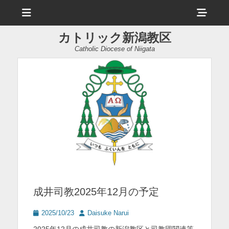
メ
ヘ
ニ
ュ
ッ
ー
カトリック新潟教区
ダ
Catholic Diocese of Niigata
ー
サ
イ
ド
バ
ー
コ
ン
成井司教2025年12月の予定
テ
ン
投
投
2025/10/23
Daisuke Narui
稿
稿
ツ
2025年12月の成井司教の新潟教区と司教団関連等