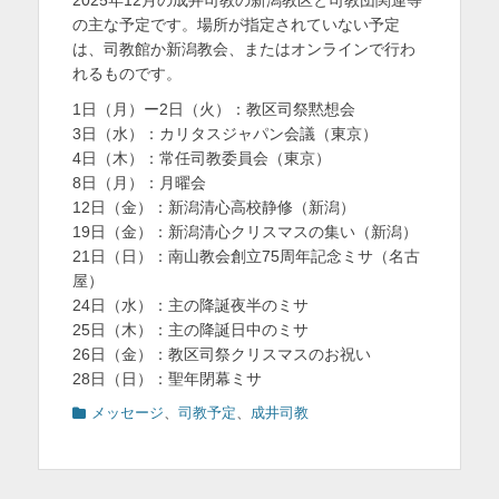
日
者
を
の主な予定です。場所が指定されていない予定
は、司教館か新潟教会、またはオンラインで行わ
表
れるものです。
示
1日（月）ー2日（火）：教区司祭黙想会
3日（水）：カリタスジャパン会議（東京）
4日（木）：常任司教委員会（東京）
8日（月）：月曜会
12日（金）：新潟清心高校静修（新潟）
19日（金）：新潟清心クリスマスの集い（新潟）
21日（日）：南山教会創立75周年記念ミサ（名古
屋）
24日（水）：主の降誕夜半のミサ
25日（木）：主の降誕日中のミサ
26日（金）：教区司祭クリスマスのお祝い
28日（日）：聖年閉幕ミサ
カ
メッセージ
、
司教予定
、
成井司教
テ
ゴ
リ