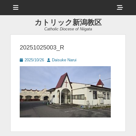
メ
ヘ
ニ
ュ
ッ
ー
カトリック新潟教区
ダ
Catholic Diocese of Niigata
ー
サ
20251025003_R
イ
投
投
2025/10/26
Daisuke Narui
ド
稿
稿
日
者
バ
ー
コ
ン
テ
ン
ツ