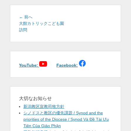
を
表
投
前
← 前へ
稿
の
大館カトリックこども園
示
投
訪問
ナ
稿:
ビ
ゲ
ー
シ
ョ
YouTube:
Facebook:
ン
大切なお知らせ
新潟教区宣教司牧方針
シノドスと教区の優先課題 / Synod and the
priorities of the Diocese / Synod Và Đề Tài Ưu
Tiên Của Giáo Phận