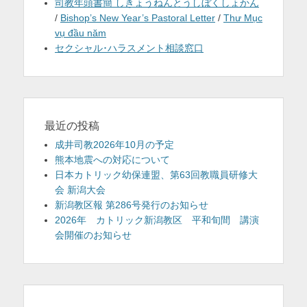
司教年頭書簡 しきょうねんとうしぼくしょかん
/
Bishop’s New Year’s Pastoral Letter
/
Thư Mục
vụ đầu năm
セクシャル･ハラスメント相談窓口
最近の投稿
成井司教2026年10月の予定
熊本地震への対応について
日本カトリック幼保連盟、第63回教職員研修大
会 新潟大会
新潟教区報 第286号発行のお知らせ
2026年 カトリック新潟教区 平和旬間 講演
会開催のお知らせ