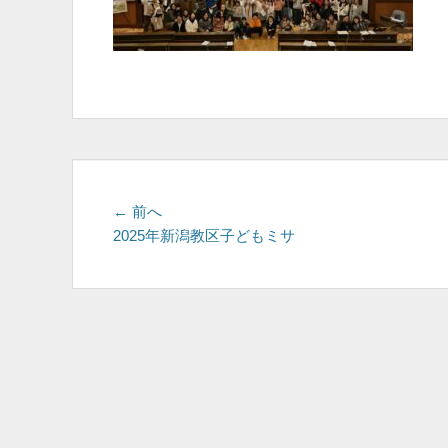
投
前
← 前へ
の
2025年新潟教区子どもミサ
稿
投
ナ
稿:
ビ
ゲ
ー
シ
ョ