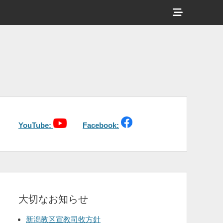
ヘ
ッ
ダ
ー
サ
イ
ド
バ
YouTube:
Facebook:
ー
コ
ン
テ
大切なお知らせ
ン
ツ
新潟教区宣教司牧方針