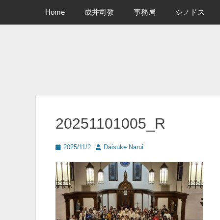
メインメニュー
コ
Home
成井司教
事務局
シノドス
ン
テ
ン
ツ
へ
ス
キ
ッ
プ
20251101005_R
投
投
2025/11/2
Daisuke Narui
稿
稿
日
者