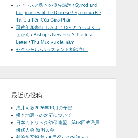
シノドスと教区の優先課題 / Synod and
を
the priorities of the Diocese / Synod Và Đề
表
Tài Ưu Tiên Của Giáo Phận
示
司教年頭書簡 しきょうねんとうしぼくし
ょかん
/
Bishop’s New Year’s Pastoral
Letter
/
Thư Mục vụ đầu năm
セクシャル･ハラスメント相談窓口
最近の投稿
成井司教2026年10月の予定
熊本地震への対応について
日本カトリック幼保連盟、第63回教職員
研修大会 新潟大会
新潟教区報 第286号発行のお知らせ