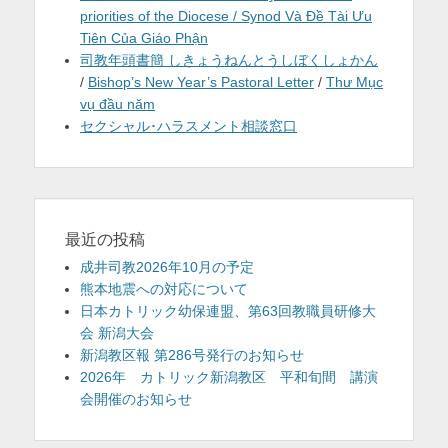
priorities of the Diocese / Synod Và Đề Tài Ưu
Tiên Của Giáo Phận
司教年頭書簡 しきょうねんとうしぼくしょかん
/
Bishop’s New Year’s Pastoral Letter
/
Thư Mục
vụ đầu năm
セクシャル･ハラスメント相談窓口
最近の投稿
成井司教2026年10月の予定
熊本地震への対応について
日本カトリック幼保連盟、第63回教職員研修大
会 新潟大会
新潟教区報 第286号発行のお知らせ
2026年 カトリック新潟教区 平和旬間 講演
会開催のお知らせ