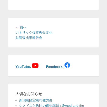
を
表
示
投
前
← 前へ
稿
の
カトリック佐渡教会文化
投
財調査成果報告会
ナ
稿:
ビ
ゲ
ー
シ
ョ
YouTube:
Facebook:
ン
大切なお知らせ
新潟教区宣教司牧方針
シノドスと教区の優先課題 / Synod and the