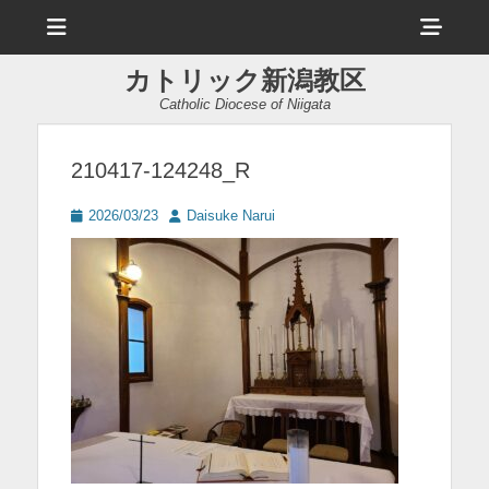
メ
ヘ
ニ
ュ
ッ
ー
カトリック新潟教区
ダ
Catholic Diocese of Niigata
ー
サ
210417-124248_R
イ
投
投
2026/03/23
Daisuke Narui
ド
稿
稿
日
者
バ
ー
コ
ン
テ
ン
ツ