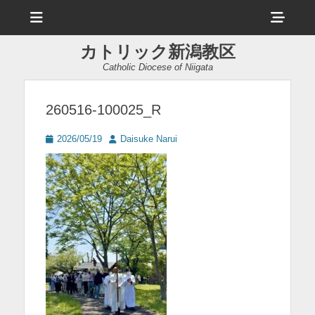
メ
ヘ
ニ
ュ
ッ
ー
カトリック新潟教区
ダ
Catholic Diocese of Niigata
ー
サ
260516-100025_R
イ
投
投
2026/05/19
Daisuke Narui
ド
稿
稿
日
者
バ
ー
コ
ン
テ
ン
ツ