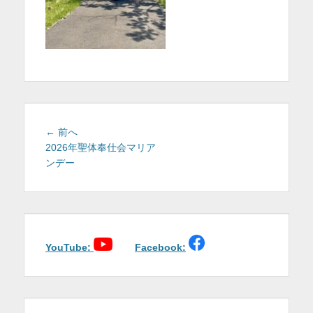
を
表
示
投
前
← 前へ
稿
の
2026年聖体奉仕会マリア
投
ンデー
ナ
稿:
ビ
ゲ
ー
シ
ョ
YouTube:
Facebook:
ン