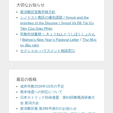
大切なお知らせ
新潟教区宣教司牧方針
シノドスと教区の優先課題 / Synod and the
priorities of the Diocese / Synod Và Đề Tài Ưu
Tiên Của Giáo Phận
司教年頭書簡 しきょうねんとうしぼくしょかん
/
Bishop’s New Year’s Pastoral Letter
/
Thư Mục
vụ đầu năm
セクシャル･ハラスメント相談窓口
最近の投稿
成井司教2026年10月の予定
熊本地震への対応について
日本カトリック幼保連盟、第63回教職員研修大
会 新潟大会
新潟教区報 第286号発行のお知らせ