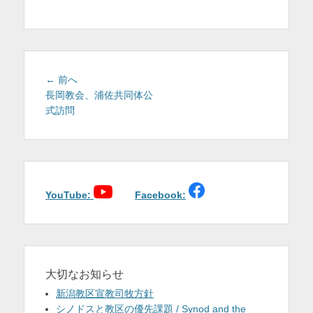
を
表
示
投
前
← 前へ
稿
の
長岡教会、浦佐共同体公
投
式訪問
ナ
稿:
ビ
ゲ
ー
シ
ョ
YouTube:
Facebook:
ン
大切なお知らせ
新潟教区宣教司牧方針
シノドスと教区の優先課題 / Synod and the