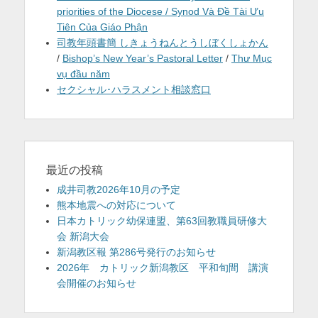
priorities of the Diocese / Synod Và Đề Tài Ưu
Tiên Của Giáo Phận
司教年頭書簡 しきょうねんとうしぼくしょかん
/
Bishop’s New Year’s Pastoral Letter
/
Thư Mục
vụ đầu năm
セクシャル･ハラスメント相談窓口
最近の投稿
成井司教2026年10月の予定
熊本地震への対応について
日本カトリック幼保連盟、第63回教職員研修大
会 新潟大会
新潟教区報 第286号発行のお知らせ
2026年 カトリック新潟教区 平和旬間 講演
会開催のお知らせ