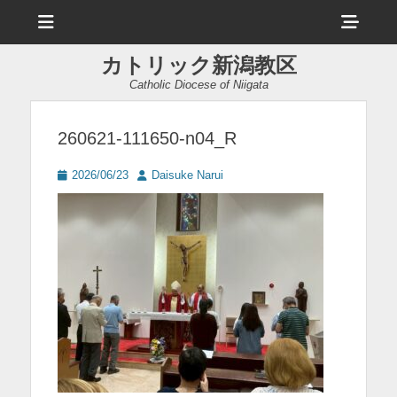
メ
ヘ
ニ
ュ
ッ
ー
カトリック新潟教区
ダ
Catholic Diocese of Niigata
ー
サ
260621-111650-n04_R
イ
投
投
2026/06/23
Daisuke Narui
ド
稿
稿
日
者
バ
ー
コ
ン
テ
ン
ツ