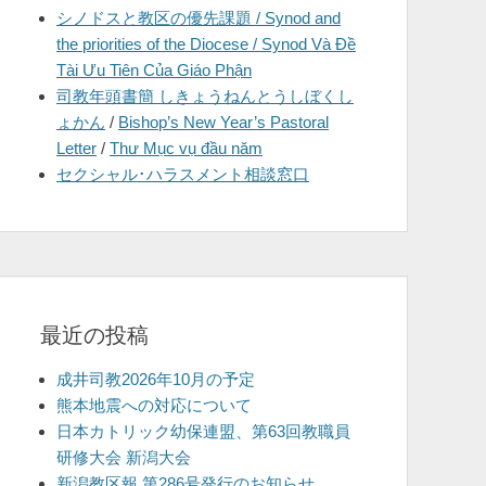
シノドスと教区の優先課題 / Synod and
を
the priorities of the Diocese / Synod Và Đề
表
Tài Ưu Tiên Của Giáo Phận
示
司教年頭書簡 しきょうねんとうしぼくし
ょかん
/
Bishop’s New Year’s Pastoral
Letter
/
Thư Mục vụ đầu năm
セクシャル･ハラスメント相談窓口
最近の投稿
成井司教2026年10月の予定
熊本地震への対応について
日本カトリック幼保連盟、第63回教職員
研修大会 新潟大会
新潟教区報 第286号発行のお知らせ