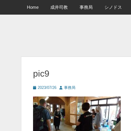
メインメニュー
コ
Home
成井司教
事務局
シノドス
ン
テ
ン
ツ
へ
ス
キ
ッ
プ
pic9
投
投
2023/07/26
事務局
稿
稿
日
者