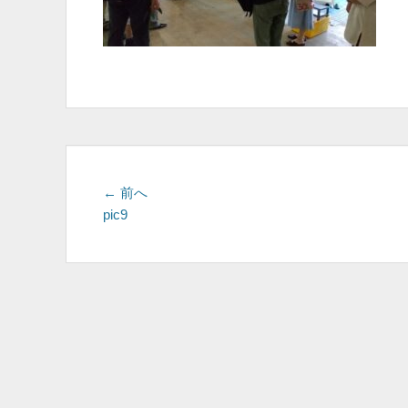
投
前
← 前へ
の
pic9
稿
投
ナ
稿:
ビ
ゲ
ー
シ
ョ