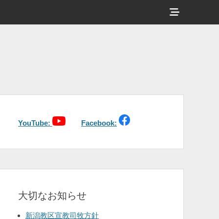
ヘ
ッ
ダ
ー
サ
イ
ド
バ
YouTube:
Facebook:
ー
コ
ン
テ
大切なお知らせ
ン
ツ
新潟教区宣教司牧方針