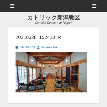
メ
ヘ
ニ
ュ
ッ
ー
カトリック新潟教区
ダ
Catholic Diocese of Niigata
ー
サ
20210328_152428_R
イ
投
投
2021/03/28
Daisuke Narui
ド
稿
稿
日
者
バ
ー
コ
ン
テ
ン
ツ