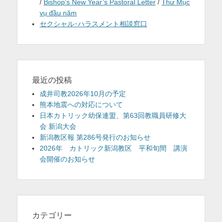
/
Bishop’s New Year’s Pastoral Letter
/
Thư Mục
vụ đầu năm
セクシャル･ハラスメント相談窓口
最近の投稿
成井司教2026年10月の予定
熊本地震への対応について
日本カトリック幼保連盟、第63回教職員研修大
会 新潟大会
新潟教区報 第286号発行のお知らせ
2026年 カトリック新潟教区 平和旬間 講演
会開催のお知らせ
カテゴリー