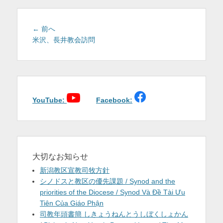
を
表
投
前
← 前へ
稿
の
米沢、長井教会訪問
示
投
ナ
稿:
ビ
ゲ
ー
シ
YouTube:
Facebook:
ョ
ン
大切なお知らせ
新潟教区宣教司牧方針
シノドスと教区の優先課題 / Synod and the
priorities of the Diocese / Synod Và Đề Tài Ưu
Tiên Của Giáo Phận
司教年頭書簡 しきょうねんとうしぼくしょかん