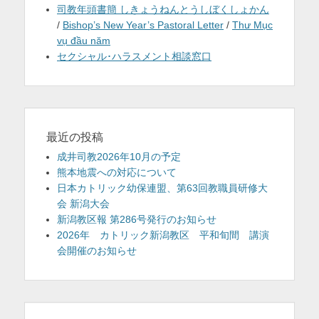
司教年頭書簡 しきょうねんとうしぼくしょかん
/
Bishop’s New Year’s Pastoral Letter
/
Thư Mục
vụ đầu năm
セクシャル･ハラスメント相談窓口
最近の投稿
成井司教2026年10月の予定
熊本地震への対応について
日本カトリック幼保連盟、第63回教職員研修大
会 新潟大会
新潟教区報 第286号発行のお知らせ
2026年 カトリック新潟教区 平和旬間 講演
会開催のお知らせ