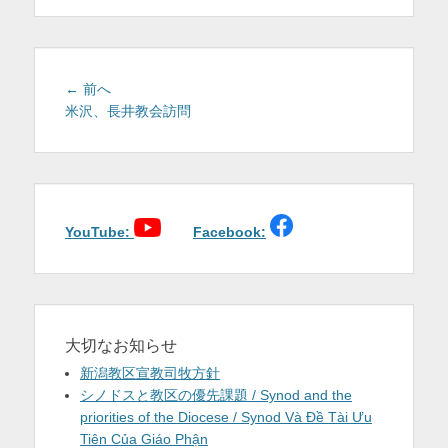
を
表
示
投
前
← 前へ
稿
の
米沢、長井教会訪問
投
ナ
稿:
ビ
ゲ
ー
シ
YouTube:
Facebook:
ョ
ン
大切なお知らせ
新潟教区宣教司牧方針
シノドスと教区の優先課題 / Synod and the
priorities of the Diocese / Synod Và Đề Tài Ưu
Tiên Của Giáo Phận