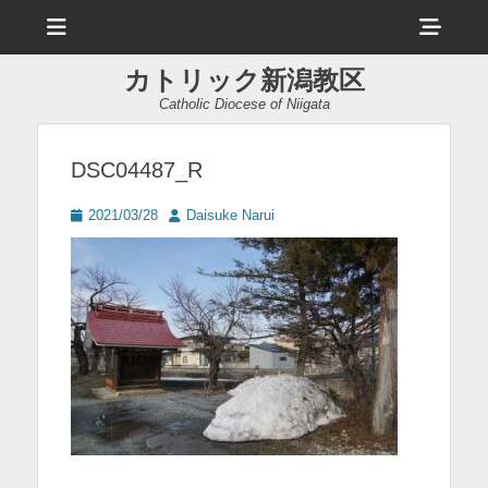
メ
ヘ
ニ
ュ
ッ
ー
カトリック新潟教区
ダ
Catholic Diocese of Niigata
ー
サ
DSC04487_R
イ
投
投
2021/03/28
Daisuke Narui
ド
稿
稿
日
者
バ
ー
コ
ン
テ
ン
ツ