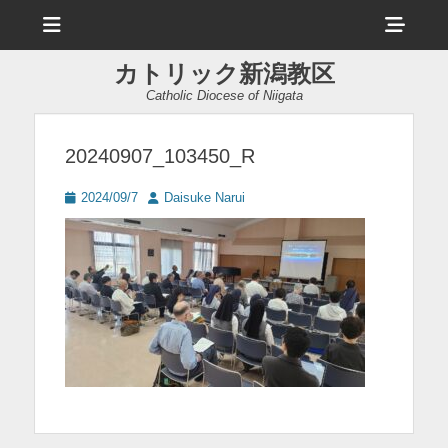
メ
ヘ
ニ
ュ
ッ
ー
カトリック新潟教区
ダ
Catholic Diocese of Niigata
ー
サ
20240907_103450_R
イ
投
投
2024/09/7
Daisuke Narui
ド
稿
稿
日
者
バ
ー
コ
ン
テ
ン
ツ