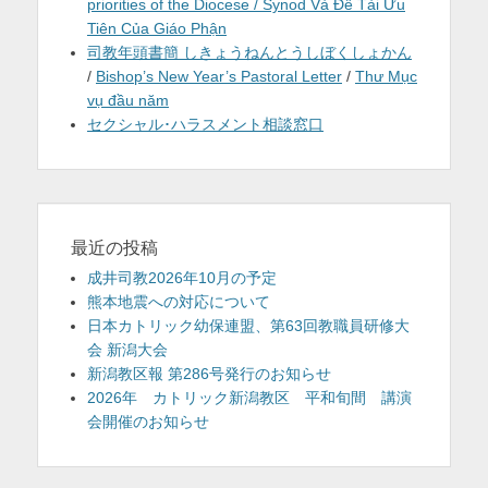
priorities of the Diocese / Synod Và Đề Tài Ưu
Tiên Của Giáo Phận
司教年頭書簡 しきょうねんとうしぼくしょかん
/
Bishop’s New Year’s Pastoral Letter
/
Thư Mục
vụ đầu năm
セクシャル･ハラスメント相談窓口
最近の投稿
成井司教2026年10月の予定
熊本地震への対応について
日本カトリック幼保連盟、第63回教職員研修大
会 新潟大会
新潟教区報 第286号発行のお知らせ
2026年 カトリック新潟教区 平和旬間 講演
会開催のお知らせ