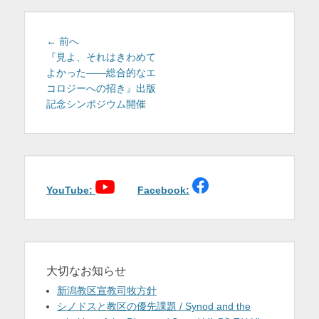
を
表
投
前
← 前へ
稿
の
『見よ、それはきわめて
示
投
よかった――総合的なエ
ナ
稿:
コロジーへの招き』出版
ビ
記念シンポジウム開催
ゲ
ー
シ
ョ
ン
YouTube:
Facebook:
大切なお知らせ
新潟教区宣教司牧方針
シノドスと教区の優先課題 / Synod and the