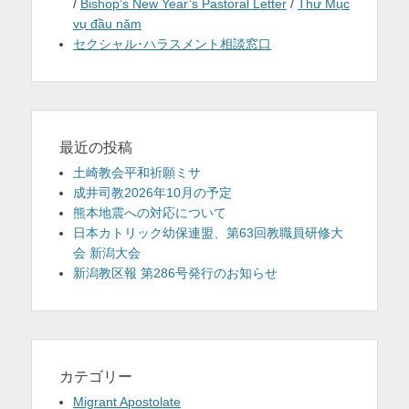
/
Bishop’s New Year’s Pastoral Letter
/
Thư Mục
vụ đầu năm
セクシャル･ハラスメント相談窓口
最近の投稿
土崎教会平和祈願ミサ
成井司教2026年10月の予定
熊本地震への対応について
日本カトリック幼保連盟、第63回教職員研修大
会 新潟大会
新潟教区報 第286号発行のお知らせ
カテゴリー
Migrant Apostolate