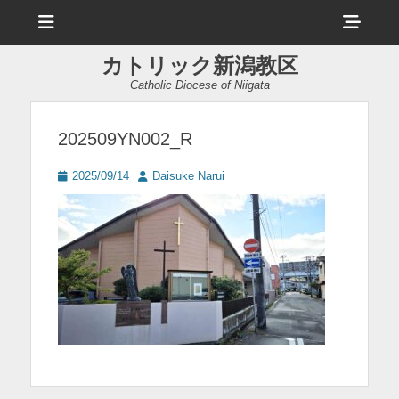
メ
ヘ
ニ
ュ
ッ
ー
カトリック新潟教区
ダ
Catholic Diocese of Niigata
ー
サ
202509YN002_R
イ
投
投
2025/09/14
Daisuke Narui
ド
稿
稿
日
者
バ
ー
コ
ン
テ
ン
ツ