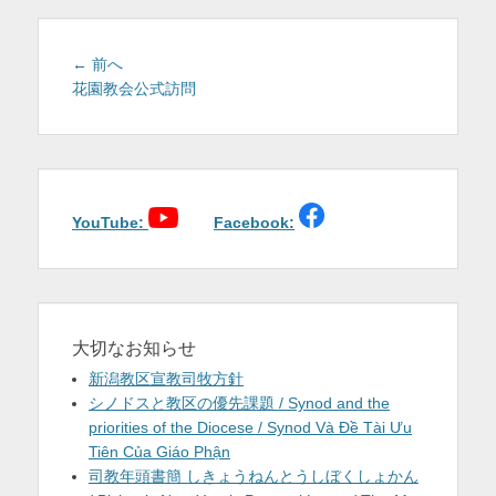
を
表
投
前
← 前へ
稿
の
花園教会公式訪問
示
投
ナ
稿:
ビ
ゲ
ー
シ
YouTube:
Facebook:
ョ
ン
大切なお知らせ
新潟教区宣教司牧方針
シノドスと教区の優先課題 / Synod and the
priorities of the Diocese / Synod Và Đề Tài Ưu
Tiên Của Giáo Phận
司教年頭書簡 しきょうねんとうしぼくしょかん