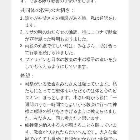
す。できる限り教会の手伝いをします。
共同体の役割の大切さ：
誰かが神父さんの相談がある時、私は通訳をし
ます。
ミサの時のお知らせの通訳。特にコロナで献金
が70%減った時期もありました。
両親の介護で忙しい時は、みなさん、助け合っ
て行事を続けられました。
フィリピンと日本の教会の中の様子の違いを少
しでも伝えるようにしています。
希望：
司祭がいる教会をみなさんは願っています
。私
たちにとってご聖体をいただくのは体と心のビ
タミン。ほっとします。小さい時から親に「一
週間のうち一時間でもよいから教会に行って神
様に感謝の祈りをささげるように教えられまし
た。みなさん、同じ考えだと思います。
維持費を納入する人が増えることを願っていま
す
。教会がつぶれたらたいへんです。大きな金
額でなくても自分に負担がかからない金額でい