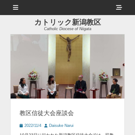
メ
ヘ
ニ
ュ
ッ
ー
カトリック新潟教区
ダ
Catholic Diocese of Niigata
ー
サ
イ
ド
バ
ー
コ
ン
教区信徒大会座談会
テ
ン
投
投
2022/11/4
Daisuke Narui
稿
稿
ツ
10月23日に行われた新潟教区信徒大会では、司教