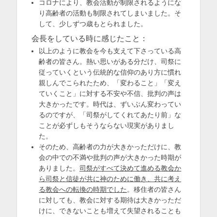
コロナにより、教会活動が制限されるようにな
り高齢者の活動も制限されてしまいました。そ
して、少しずつ歳もとられました。
会長をしている時に感じたこと：
以上のように教会を今も支えて下さっている高
齢者の皆さん。熱い思いがある分だけ、司祭に
従っていくという伝統的な信仰のあり方に慣れ
親しんでこられたため、「変わること」「変え
ていくこと」に対する不安や不信、批判の声は
大きかったです。時代は、ずいぶん変わってい
るのですが、「司祭がしてくれてあたり前」な
ことが必ずしもそうならない現実がありまし
た。
そのため、高齢者の力が大きかっただけに、教
会の中での不満や批判の声が大きかった時期が
ありました。
司祭がすべて決めて進める教会か
ら司祭と信徒が共に神のために働き、共に考え
る教会への転換の時期でした
。移住者の皆さん
に対しても、教会に対する期待は大きかっただ
けに、できないことも増えて失望されることも