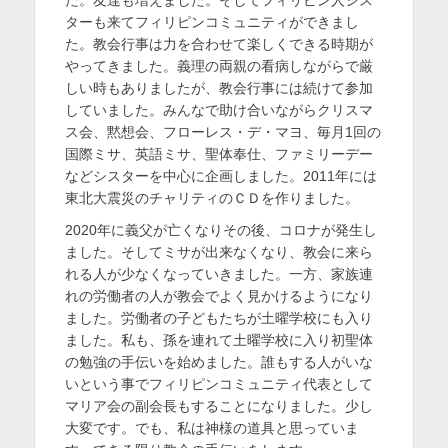
ターも来てフィリピンコミュニティができまし
た。教会行事は力を合わせて楽しくできる時期が
やってきました。義理の両親の看病しながらで厳
しい時もありましたが、教会行事には続けて参加
していました。みんなで助け合いながらクリスマ
ス会、黙想会、フローレス・デ・マヨ、毎月1回の
国際ミサ、英語ミサ、聖体奉仕、ファミリーデー
などシスターを中心に企画しました。2011年には
東北大震災のチャリティのＣＤを作りました。
2020年に義父が亡くなりその後、コロナが発生し
ました。そしてミサが出来なくなり、教会に来ら
れる人が少なくなっていきました。一方、家族連
れの労働者の人が教会でよく見かけるようになり
ました。労働者の子どもたちが土曜学校にも入り
ました。私も、孫を連れて土曜学校に入り初聖体
の勉強の手伝いを始めました。誰もする人がいな
いという事でフィリピンコミュニティ代表として
マリア会の副会長もすることになりました。少し
大変です。でも、私は神様の道具と思っていま