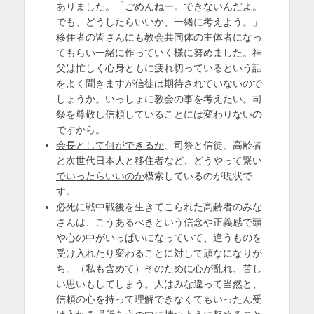
ありました。「ごめんねー。できないんだよ。
でも、どうしたらいいか、一緒に考えよう。」
移住者の皆さんにも教会共同体の主体者になっ
てもらい一緒に作っていく様に努めました。神
父は忙しく心身ともに疲れ切っているという話
をよく聞きますが信徒は期待されていないので
しょうか。いっしょに教会の事を考えたい。司
祭を尊敬し信頼していることには変わりないの
ですから。
会長として何ができるか
、司祭と信徒、高齢者
と次世代日本人と移住者など、
どうやって繋い
でいったらいいのか
模索しているのが現状で
す。
必死に戦中戦後を生きてこられた高齢者のみな
さんは、こうあるべきという信念や正義感で頭
や心の中がいっぱいになっていて、違うものを
受け入れたり変わることに対して頑なになりが
ち。（私も含めて）そのために心が乱れ、苦し
い思いもしてしまう。人はみな違って当然と、
信頼の心を持って理解できなくてもいったん受