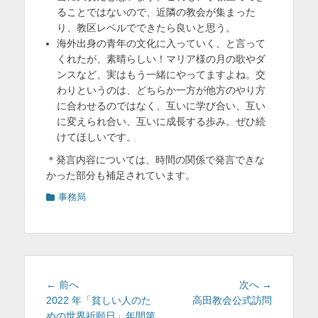
ることではないので、近隣の教会が集まった
り、教区レベルでできたら良いと思う。
海外出身の青年の文化に入っていく、と言って
くれたが、素晴らしい！マリア様の月の歌やダ
ンスなど、実はもう一緒にやってますよね。交
わりというのは、どちらか一方が他方のやり方
に合わせるのではなく、互いに学び合い、互い
に変えられ合い、互いに成長する歩み。ぜひ続
けてほしいです。
＊発言内容については、時間の関係で発言できな
かった部分も補足されています。
カ
事務局
テ
ゴ
リ
ー
投
前
次
← 前へ
次へ →
稿
の
の
2022 年「貧しい人のた
高田教会公式訪問
投
投
めの世界祈願日」年間第