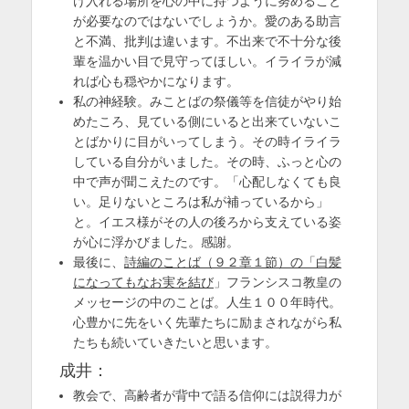
け入れる場所を心の中に持つように努めること
が必要なのではないでしょうか。愛のある助言
と不満、批判は違います。不出来で不十分な後
輩を温かい目で見守ってほしい。イライラが減
れば心も穏やかになります。
私の神経験。みことばの祭儀等を信徒がやり始
めたころ、見ている側にいると出来ていないこ
とばかりに目がいってしまう。その時イライラ
している自分がいました。その時、ふっと心の
中で声が聞こえたのです。「心配しなくても良
い。足りないところは私が補っているから」
と。イエス様がその人の後ろから支えている姿
が心に浮かびました。感謝。
最後に、
詩編のことば（９２章１節）の「白髪
になってもなお実を結び
」フランシスコ教皇の
メッセージの中のことば。人生１００年時代。
心豊かに先をいく先輩たちに励まされながら私
たちも続いていきたいと思います。
成井：
教会で、高齢者が背中で語る信仰には説得力が