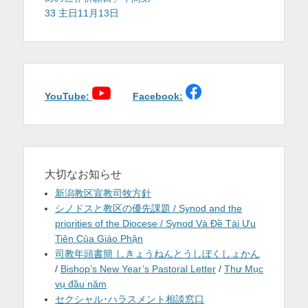
ナ
稿:
稿:
33 主日11月13日
ビ
ゲ
ー
シ
ョ
YouTube:
Facebook:
ン
大切なお知らせ
新潟教区宣教司牧方針
シノドスと教区の優先課題 / Synod and the
priorities of the Diocese / Synod Và Đề Tài Ưu
Tiên Của Giáo Phận
司教年頭書簡 しきょうねんとうしぼくしょかん
/
Bishop’s New Year’s Pastoral Letter
/
Thư Mục
vụ đầu năm
セクシャル･ハラスメント相談窓口