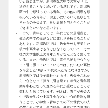
いと感じますが、新潟教区の中での繋がりは、
途絶えることなく続いている感じです。新潟教
区の中で頑張っている青年、その他の活動を頑
張っている青年が、お互いにいろいろ吸収して
きたものを伝えて、良い影響を与え合うことが
できるといいなと思います。
一方で、青年としては、年代ごとの居場所と、
教会の中での役割などに難しさを感じることが
あります。新潟教区では、教会学校を卒業した
後の中高生会はもうほぼなくなっていて、その
後の大学生以上の青年たちがなんとなく集って
いる。また、他教区では、青年活動を中心とな
って引っ張っていっているのは、だいたい高校
を卒業した18歳～30代の人たちになりますが、
新潟教区では少子高齢化もあり、教会をこれか
ら中心となって担う（引き継ぐ）年代と青年活
動を中心となって進める年代が重なるところが
難しいと感じています。例えば、青年が教会の
中で教会学校や中高生会などの中心的役割を担
うことで、小学生～青年までの下の世代での人
の繋がりができ、その結果、各年代での途切れ