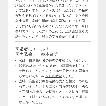
日
者
を
講話の代わりに座談会が行われました。オンライ
ンではあっても、シノドス（ともに歩む）の精神
表
が見える形で現される集いにするため、また今後
示
各小教区、奉献生活者の会共同体においても同じ
ように話し合いを進めていただくためです。当日
参加できなかった方々のために、座談会登壇者の
許可をいただき、発言の要旨を紹介します。
高齢者にエール！
高田教会 赤木啓子
私は、前期高齢者の最後の年齢になりました。
60代の終わりから信徒会長（評議会会長）を４
年務めました。ちょうど30年司牧された司祭か
ら新しい司祭への
交替の時期
でした。
当時、
高齢者は教会活動の大きな柱の一つを担
っていました。
ミサに必ず与る信仰の姿、教会
の定期的な掃除、維持費をきちんと払う、行事
ごとに美味しいものを作ってくれるなど頼りに
なる存在でした。