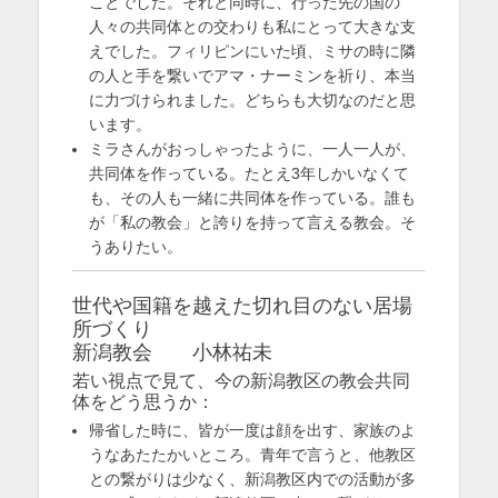
ことでした。それと同時に、行った先の国の
人々の共同体との交わりも私にとって大きな支
えでした。フィリピンにいた頃、ミサの時に隣
の人と手を繋いでアマ・ナーミンを祈り、本当
に力づけられました。どちらも大切なのだと思
います。
ミラさんがおっしゃったように、一人一人が、
共同体を作っている。たとえ3年しかいなくて
も、その人も一緒に共同体を作っている。誰も
が「私の教会」と誇りを持って言える教会。そ
うありたい。
世代や国籍を越えた切れ目のない居場
所づくり
新潟教会 小林祐未
若い視点で見て、今の新潟教区の教会共同
体をどう思うか：
帰省した時に、皆が一度は顔を出す、家族のよ
うなあたたかいところ。青年で言うと、他教区
との繋がりは少なく、新潟教区内での活動が多