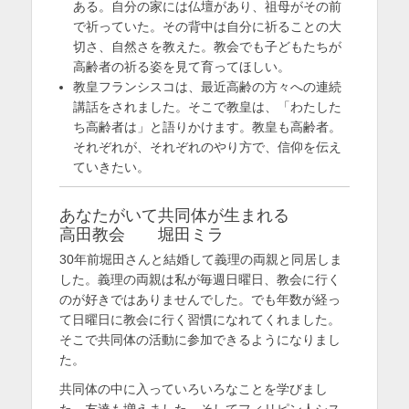
ある。自分の家には仏壇があり、祖母がその前
で祈っていた。その背中は自分に祈ることの大
切さ、自然さを教えた。教会でも子どもたちが
高齢者の祈る姿を見て育ってほしい。
教皇フランシスコは、最近高齢の方々への連続
講話をされました。そこで教皇は、「わたした
ち高齢者は」と語りかけます。教皇も高齢者。
それぞれが、それぞれのやり方で、信仰を伝え
ていきたい。
あなたがいて共同体が生まれる
高田教会 堀田ミラ
30年前堀田さんと結婚して義理の両親と同居しま
した。義理の両親は私が毎週日曜日、教会に行く
のが好きではありませんでした。でも年数が経っ
て日曜日に教会に行く習慣になれてくれました。
そこで共同体の活動に参加できるようになりまし
た。
共同体の中に入っていろいろなことを学びまし
た。友達も増えました。そしてフィリピン人シス