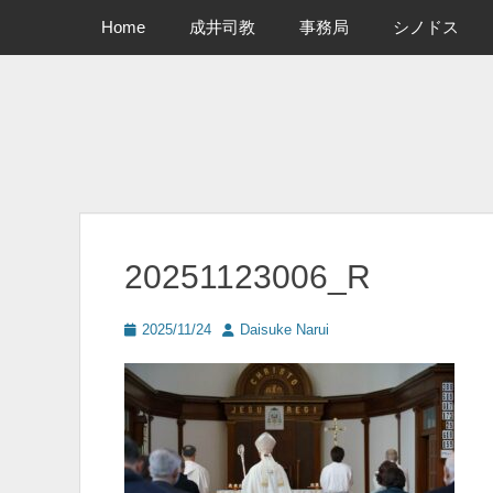
メインメニュー
コ
Home
成井司教
事務局
シノドス
ン
テ
ン
ツ
へ
ス
キ
ッ
プ
20251123006_R
投
投
2025/11/24
Daisuke Narui
稿
稿
日
者