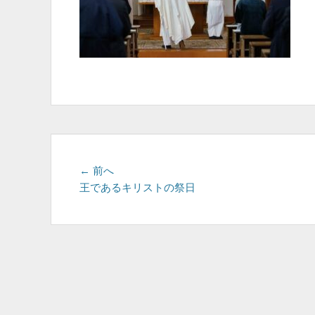
投
前
← 前へ
の
王であるキリストの祭日
稿
投
ナ
稿:
ビ
ゲ
ー
シ