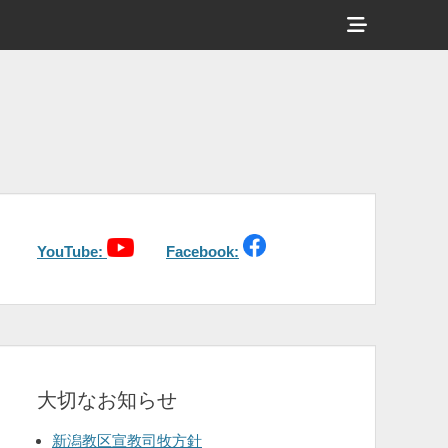
ヘ
ッ
ダ
ー
サ
イ
ド
バ
YouTube:
Facebook:
ー
コ
ン
テ
大切なお知らせ
ン
ツ
新潟教区宣教司牧方針