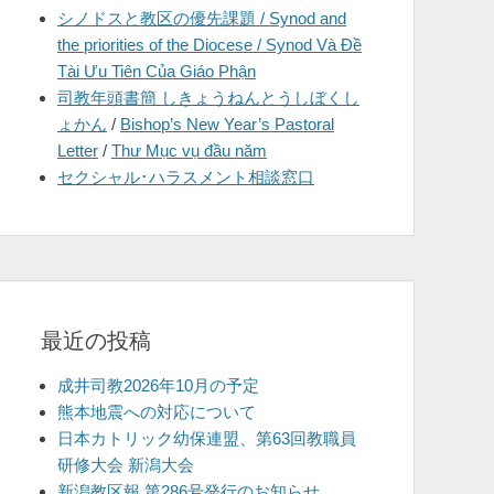
シノドスと教区の優先課題 / Synod and
を
the priorities of the Diocese / Synod Và Đề
表
Tài Ưu Tiên Của Giáo Phận
示
司教年頭書簡 しきょうねんとうしぼくし
ょかん
/
Bishop’s New Year’s Pastoral
Letter
/
Thư Mục vụ đầu năm
セクシャル･ハラスメント相談窓口
最近の投稿
成井司教2026年10月の予定
熊本地震への対応について
日本カトリック幼保連盟、第63回教職員
研修大会 新潟大会
新潟教区報 第286号発行のお知らせ